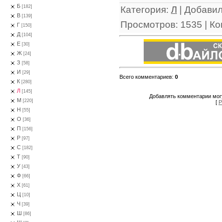
Б
[182]
Категория
:
Л
|
Добави
В
[139]
Просмотров
:
1535
|
Ко
Г
[150]
Д
[104]
Е
[30]
Ж
[24]
З
[58]
И
[29]
Всего комментариев
:
0
К
[280]
Л
[145]
Добавлять комментарии могу
М
[220]
[
Р
Н
[55]
О
[36]
П
[156]
Р
[97]
С
[182]
Т
[90]
У
[43]
Ф
[66]
Х
[61]
Ц
[10]
Ч
[39]
Ш
[86]