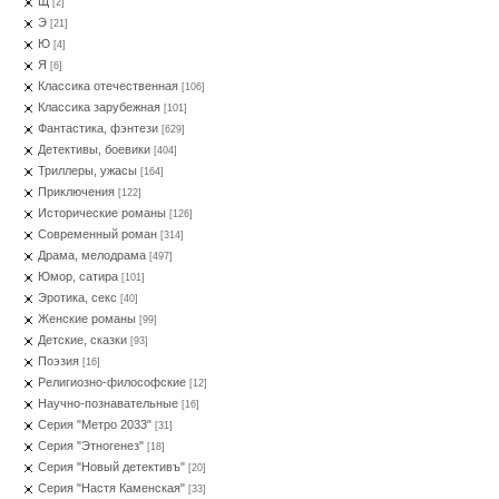
Щ
[2]
Э
[21]
Ю
[4]
Я
[6]
Классика отечественная
[106]
Классика зарубежная
[101]
Фантастика, фэнтези
[629]
Детективы, боевики
[404]
Триллеры, ужасы
[164]
Приключения
[122]
Исторические романы
[126]
Современный роман
[314]
Драма, мелодрама
[497]
Юмор, сатира
[101]
Эротика, секс
[40]
Женские романы
[99]
Детские, сказки
[93]
Поэзия
[16]
Религиозно-философские
[12]
Научно-познавательные
[16]
Серия "Метро 2033"
[31]
Серия "Этногенез"
[18]
Серия "Новый детективъ"
[20]
Серия "Настя Каменская"
[33]