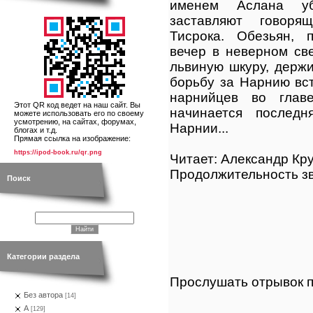
именем Аслана уб
заставляют говоря
Тисрока. Обезьян, 
вечер в неверном све
львиную шкуру, держи
борьбу за Нарнию вс
нарнийцев во глав
Этот QR код ведет на наш сайт. Вы
начинается последн
можете использовать его по своему
усмотрению, на сайтах, форумах,
Нарнии...
блогах и т.д.
Прямая ссылка на изображение:
https://ipod-book.ru/qr.png
Читает: Александр Кр
Продолжительность зв
Поиск
Категории раздела
Прослушать отрывок п
Без автора
[14]
А
[129]