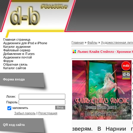
Главная страница
Главная
»
Файлы
»
Художественная лит
Аудиокниги для iPod и iPhone
Каталог аудиокниг
Файловый сервер
Льюис Клайв Стейплз - Хроники Н
Добавление в iTunes
Аудиокниги почтой
Форум
Обратная связь
Каталог сайтов
Форма входа
Логин:
Пароль:
запомнить
Забыл пароль
|
Регистрация
QR код сайта
зверям. В Нарнии п