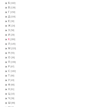
Б
[182]
В
[139]
Г
[150]
Д
[104]
Е
[30]
Ж
[24]
З
[58]
И
[29]
К
[280]
Л
[145]
М
[220]
Н
[55]
О
[36]
П
[156]
Р
[97]
С
[182]
Т
[90]
У
[43]
Ф
[66]
Х
[61]
Ц
[10]
Ч
[39]
Ш
[86]