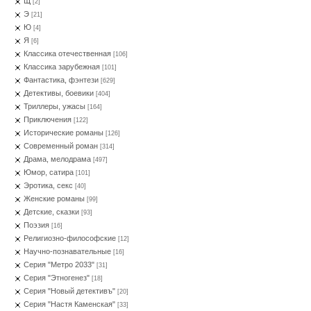
Щ
[2]
Э
[21]
Ю
[4]
Я
[6]
Классика отечественная
[106]
Классика зарубежная
[101]
Фантастика, фэнтези
[629]
Детективы, боевики
[404]
Триллеры, ужасы
[164]
Приключения
[122]
Исторические романы
[126]
Современный роман
[314]
Драма, мелодрама
[497]
Юмор, сатира
[101]
Эротика, секс
[40]
Женские романы
[99]
Детские, сказки
[93]
Поэзия
[16]
Религиозно-философские
[12]
Научно-познавательные
[16]
Серия "Метро 2033"
[31]
Серия "Этногенез"
[18]
Серия "Новый детективъ"
[20]
Серия "Настя Каменская"
[33]