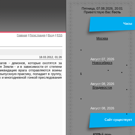
Пятница, 07.08.2026, 20:01
Приветствую Вас
Гость
Часы
Главная
|
Регистрация
|
Вход
|
RSS
Москва
18.03.2012, 01:26
Август 07, 2026
Новосибирск
гов - демонов, которые охотятся за
я Земли - и в зависимости от степени
 ликвидацию врага отправляются воины
ыпускную практику, попадает в группу,
ы и многодневной гонкой преследования
Август 08, 2026
Владивосток
Август 08, 2026
Сайт существует
6329
-й день