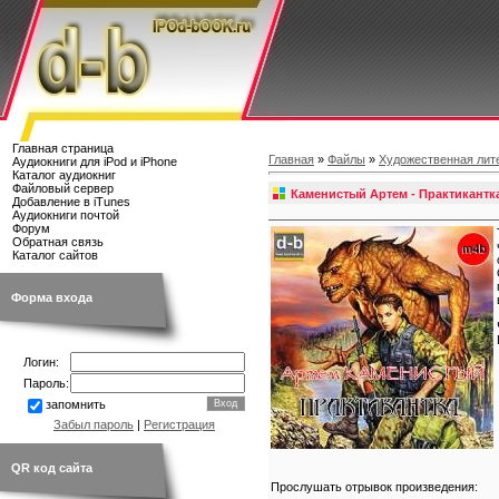
Главная страница
Главная
»
Файлы
»
Художественная лит
Аудиокниги для iPod и iPhone
Каталог аудиокниг
Файловый сервер
Каменистый Артем - Практикантк
Добавление в iTunes
Аудиокниги почтой
Форум
Обратная связь
Каталог сайтов
Форма входа
Логин:
Пароль:
запомнить
Забыл пароль
|
Регистрация
QR код сайта
Прослушать отрывок произведения: