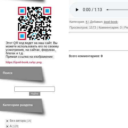
Категория
:
К
|
Добавил
:
ipod-book
Просмотров
:
1573
|
Комментарии
:
0
|
Ре
Этот QR код ведет на наш сайт. Вы
можете использовать его по своему
усмотрению, на сайтах, форумах,
блогах и т.д.
Всего комментариев
:
0
Прямая ссылка на изображение:
https://ipod-book.ru/qr.png
Поиск
Категории раздела
Без автора
[14]
А
[129]