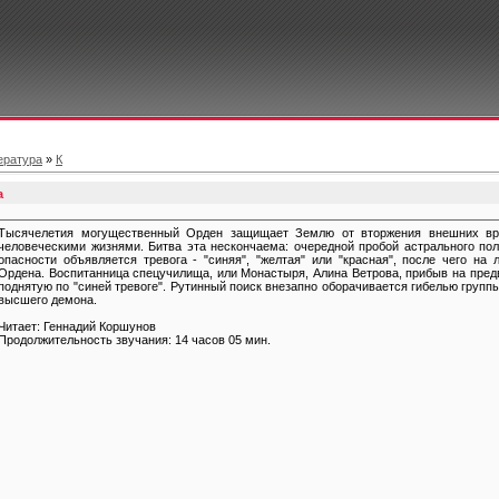
ература
»
К
а
Тысячелетия могущественный Орден защищает Землю от вторжения внешних вра
человеческими жизнями. Битва эта нескончаема: очередной пробой астрального пол
опасности объявляется тревога - "синяя", "желтая" или "красная", после чего на
Ордена. Воспитанница спецучилища, или Монастыря, Алина Ветрова, прибыв на предв
поднятую по "синей тревоге". Рутинный поиск внезапно оборачивается гибелью групп
высшего демона.
Читает: Геннадий Коршунов
Продолжительность звучания: 14 часов 05 мин.