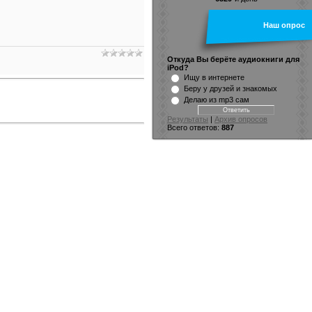
Наш опрос
Откуда Вы берёте аудиокниги для
iPod?
Ищу в интернете
Беру у друзей и знакомых
Делаю из mp3 сам
Результаты
|
Архив опросов
Всего ответов:
887