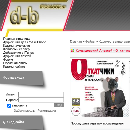
Главная страница
Главная
»
Файлы
»
Художественная лит
Аудиокниги для iPod и iPhone
Каталог аудиокниг
Файловый сервер
Колышевский Алексей - Откатчи
Добавление в iTunes
Аудиокниги почтой
Форум
Обратная связь
Каталог сайтов
Форма входа
Логин:
Пароль:
запомнить
Забыл пароль
|
Регистрация
QR код сайта
Прослушать отрывок произведения: