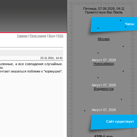
Пятница, 07.08.2026, 04:11
Приветствую Вас
Гость
Часы
Главная
|
Регистрация
|
Вход
|
RSS
Москва
23.11.2011, 14:41
Август 07, 2026
Новосибирск
шленные, а все совпадения случайные.
но.
мечтает оказаться поближе к "кормушке".
Август 07, 2026
Владивосток
Август 07, 2026
Сайт существует
6328
-й день