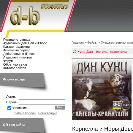
Главная страница
Главная
»
Файлы
»
Художественная лит
Аудиокниги для iPod и iPhone
Каталог аудиокниг
Файловый сервер
Кунц Дин - Ангелы-хранители
Добавление в iTunes
Аудиокниги почтой
Форум
Обратная связь
Каталог сайтов
Форма входа
Логин:
Пароль:
запомнить
Забыл пароль
|
Регистрация
QR код сайта
Корнелла и Норы Дево