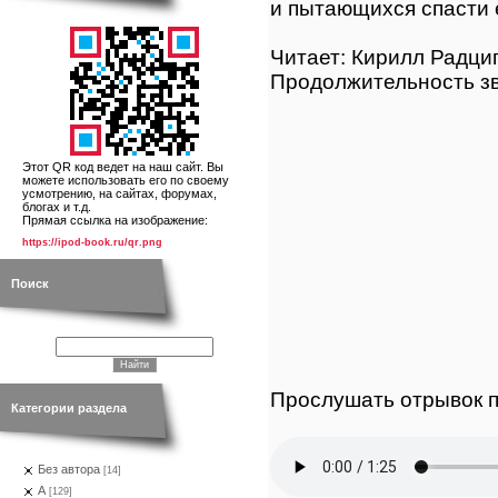
и пытающихся спасти 
Читает: Кирилл Радци
Продолжительность зв
Этот QR код ведет на наш сайт. Вы
можете использовать его по своему
усмотрению, на сайтах, форумах,
блогах и т.д.
Прямая ссылка на изображение:
https://ipod-book.ru/qr.png
Поиск
Прослушать отрывок п
Категории раздела
Без автора
[14]
А
[129]