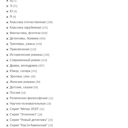
Щ
[2]
Э
[21]
Ю
[4]
Я
[6]
Классика отечественная
[106]
Классика зарубежная
[101]
Фантастика, фэнтези
[629]
Детективы, боевики
[404]
Триллеры, ужасы
[164]
Приключения
[122]
Исторические романы
[126]
Современный роман
[314]
Драма, мелодрама
[497]
Юмор, сатира
[101]
Эротика, секс
[40]
Женские романы
[99]
Детские, сказки
[93]
Поэзия
[16]
Религиозно-философские
[12]
Научно-познавательные
[16]
Серия "Метро 2033"
[31]
Серия "Этногенез"
[18]
Серия "Новый детективъ"
[20]
Серия "Настя Каменская"
[33]