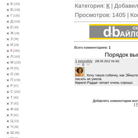
Б
Категория
:
К
|
Добави
[182]
В
[139]
Просмотров
:
1405
|
Ко
Г
[150]
Д
[104]
Е
[30]
Ж
[24]
З
[58]
И
[29]
Всего комментариев
:
1
К
[280]
Порядок вы
Л
[145]
1
nessyhlv
(09.06.2012 04:40)
М
[220]
0
Н
[55]
О
[36]
Хочу такую собачку, как Эйнште
писать не умела.
П
[156]
Кирилл Радциг читает очень хорошо.
Р
[97]
С
[182]
Т
[90]
Добавлять комментарии могу
У
[43]
[
Р
Ф
[66]
Х
[61]
Ц
[10]
Ч
[39]
Ш
[86]