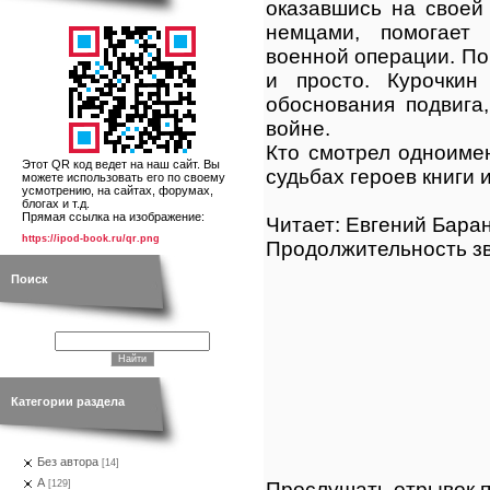
оказавшись на своей
немцами, помогает
военной операции. По
и просто. Курочкин 
обоснования подвига
войне.
Кто смотрел одноиме
Этот QR код ведет на наш сайт. Вы
судьбах героев книги 
можете использовать его по своему
усмотрению, на сайтах, форумах,
блогах и т.д.
Прямая ссылка на изображение:
Читает: Евгений Бара
https://ipod-book.ru/qr.png
Продолжительность зв
Поиск
Категории раздела
Без автора
[14]
А
Прослушать отрывок п
[129]