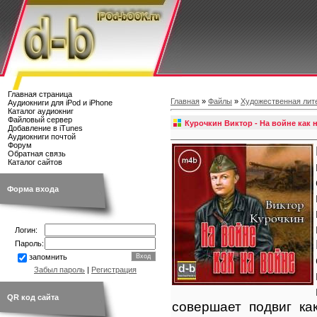
Главная страница
Главная
»
Файлы
»
Художественная лит
Аудиокниги для iPod и iPhone
Каталог аудиокниг
Файловый сервер
Курочкин Виктор - На войне как 
Добавление в iTunes
Аудиокниги почтой
Форум
Обратная связь
Каталог сайтов
Форма входа
Логин:
Пароль:
запомнить
Забыл пароль
|
Регистрация
QR код сайта
совершает подвиг ка