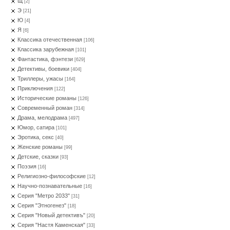
Щ
[2]
Э
[21]
Ю
[4]
Я
[6]
Классика отечественная
[106]
Классика зарубежная
[101]
Фантастика, фэнтези
[629]
Детективы, боевики
[404]
Триллеры, ужасы
[164]
Приключения
[122]
Исторические романы
[126]
Современный роман
[314]
Драма, мелодрама
[497]
Юмор, сатира
[101]
Эротика, секс
[40]
Женские романы
[99]
Детские, сказки
[93]
Поэзия
[16]
Религиозно-философские
[12]
Научно-познавательные
[16]
Серия "Метро 2033"
[31]
Серия "Этногенез"
[18]
Серия "Новый детективъ"
[20]
Серия "Настя Каменская"
[33]