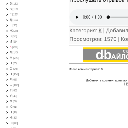
Б
[182]
В
[139]
Г
[150]
Д
[104]
Е
[30]
Категория
:
К
|
Добави
Ж
[24]
З
[58]
Просмотров
:
1570
|
Ко
И
[29]
К
[280]
Л
[145]
М
[220]
Н
[55]
О
Всего комментариев
:
0
[36]
П
[156]
Р
[97]
Добавлять комментарии могу
[
Р
С
[182]
Т
[90]
У
[43]
Ф
[66]
Х
[61]
Ц
[10]
Ч
[39]
Ш
[86]