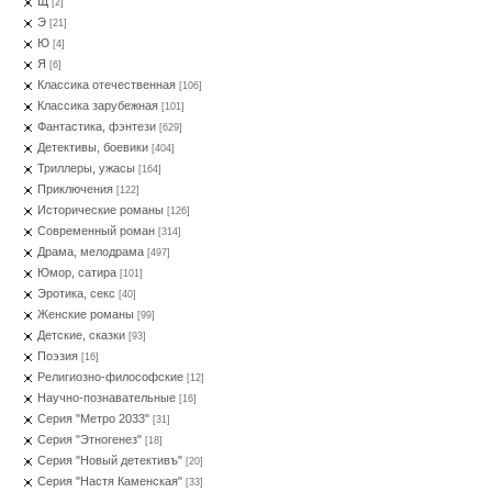
Щ
[2]
Э
[21]
Ю
[4]
Я
[6]
Классика отечественная
[106]
Классика зарубежная
[101]
Фантастика, фэнтези
[629]
Детективы, боевики
[404]
Триллеры, ужасы
[164]
Приключения
[122]
Исторические романы
[126]
Современный роман
[314]
Драма, мелодрама
[497]
Юмор, сатира
[101]
Эротика, секс
[40]
Женские романы
[99]
Детские, сказки
[93]
Поэзия
[16]
Религиозно-философские
[12]
Научно-познавательные
[16]
Серия "Метро 2033"
[31]
Серия "Этногенез"
[18]
Серия "Новый детективъ"
[20]
Серия "Настя Каменская"
[33]