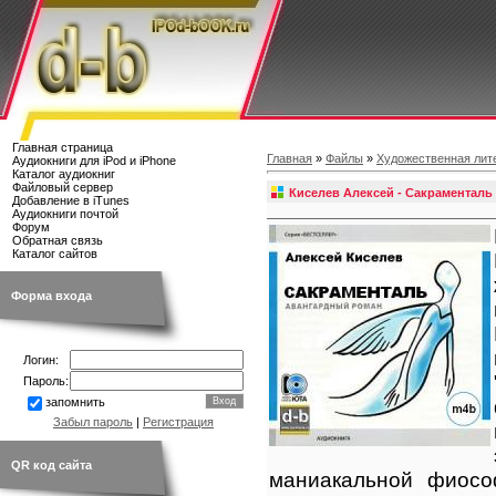
Главная страница
Главная
»
Файлы
»
Художественная лит
Аудиокниги для iPod и iPhone
Каталог аудиокниг
Файловый сервер
Киселев Алексей - Сакраменталь
Добавление в iTunes
Аудиокниги почтой
Форум
Обратная связь
Каталог сайтов
Форма входа
Логин:
Пароль:
запомнить
Забыл пароль
|
Регистрация
QR код сайта
маниакальной фиосо