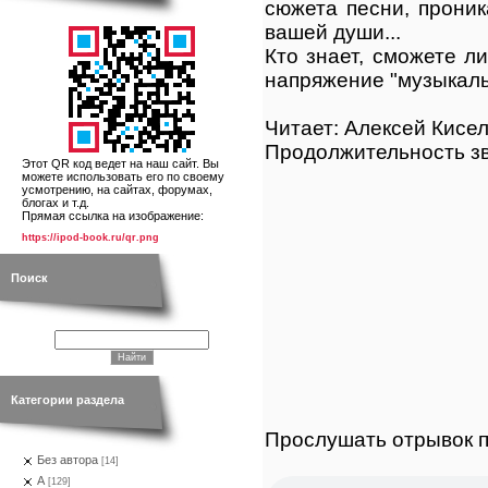
сюжета песни, прони
вашей души...
Кто знает, сможете 
напряжение "музыкаль
Читает: Алексей Кисел
Продолжительность зв
Этот QR код ведет на наш сайт. Вы
можете использовать его по своему
усмотрению, на сайтах, форумах,
блогах и т.д.
Прямая ссылка на изображение:
https://ipod-book.ru/qr.png
Поиск
Категории раздела
Прослушать отрывок п
Без автора
[14]
А
[129]