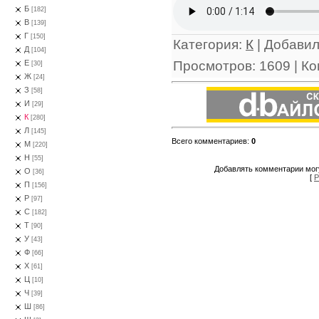
Б
[182]
В
[139]
Г
[150]
Категория
:
К
|
Добави
Д
[104]
Просмотров
:
1609
|
Ко
Е
[30]
Ж
[24]
З
[58]
И
[29]
К
[280]
Л
[145]
Всего комментариев
:
0
М
[220]
Н
[55]
Добавлять комментарии могу
О
[36]
[
Р
П
[156]
Р
[97]
С
[182]
Т
[90]
У
[43]
Ф
[66]
Х
[61]
Ц
[10]
Ч
[39]
Ш
[86]