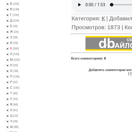
Б
[182]
В
[139]
Г
[150]
Категория
:
К
|
Добави
Д
[104]
Просмотров
:
1873
|
Ко
Е
[30]
Ж
[24]
З
[58]
И
[29]
К
[280]
Л
[145]
Всего комментариев
:
0
М
[220]
Н
[55]
Добавлять комментарии могу
О
[36]
[
Р
П
[156]
Р
[97]
С
[182]
Т
[90]
У
[43]
Ф
[66]
Х
[61]
Ц
[10]
Ч
[39]
Ш
[86]