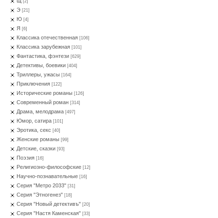
Щ
[2]
Э
[21]
Ю
[4]
Я
[6]
Классика отечественная
[106]
Классика зарубежная
[101]
Фантастика, фэнтези
[629]
Детективы, боевики
[404]
Триллеры, ужасы
[164]
Приключения
[122]
Исторические романы
[126]
Современный роман
[314]
Драма, мелодрама
[497]
Юмор, сатира
[101]
Эротика, секс
[40]
Женские романы
[99]
Детские, сказки
[93]
Поэзия
[16]
Религиозно-философские
[12]
Научно-познавательные
[16]
Серия "Метро 2033"
[31]
Серия "Этногенез"
[18]
Серия "Новый детективъ"
[20]
Серия "Настя Каменская"
[33]