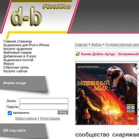
Главная страница
Главная
»
Файлы
»
Художественная лит
Аудиокниги для iPod и iPhone
Каталог аудиокниг
Файловый сервер
Конан Дойль Артур - Затерянный
Добавление в iTunes
Аудиокниги почтой
Форум
Обратная связь
Каталог сайтов
Форма входа
Логин:
Пароль:
запомнить
Забыл пароль
|
Регистрация
QR код сайта
сообщество снаряжае