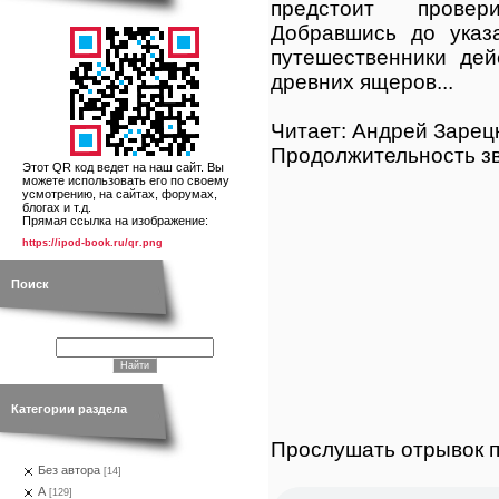
предстоит провер
Добравшись до указ
путешественники дей
древних ящеров...
Читает: Андрей Зарец
Продолжительность зв
Этот QR код ведет на наш сайт. Вы
можете использовать его по своему
усмотрению, на сайтах, форумах,
блогах и т.д.
Прямая ссылка на изображение:
https://ipod-book.ru/qr.png
Поиск
Категории раздела
Прослушать отрывок п
Без автора
[14]
А
[129]