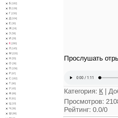
Б
[182]
В
[139]
Г
[150]
Д
[104]
Е
[30]
Ж
[24]
З
[58]
И
[29]
К
[280]
Л
[145]
М
[220]
Прослушать отры
Н
[55]
О
[36]
П
[156]
Р
[97]
С
[182]
Т
[90]
У
Категория
:
К
|
До
[43]
Ф
[66]
Х
[61]
Просмотров
:
210
Ц
[10]
Рейтинг
:
0.0
/
0
Ч
[39]
Ш
[86]