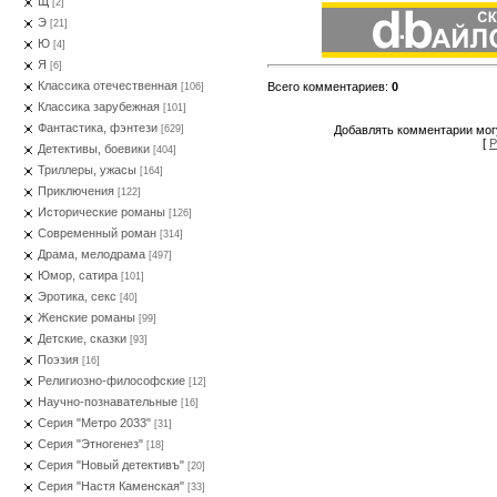
Щ
[2]
Э
[21]
Ю
[4]
Я
[6]
Классика отечественная
Всего комментариев
:
0
[106]
Классика зарубежная
[101]
Фантастика, фэнтези
Добавлять комментарии могу
[629]
[
Р
Детективы, боевики
[404]
Триллеры, ужасы
[164]
Приключения
[122]
Исторические романы
[126]
Современный роман
[314]
Драма, мелодрама
[497]
Юмор, сатира
[101]
Эротика, секс
[40]
Женские романы
[99]
Детские, сказки
[93]
Поэзия
[16]
Религиозно-философские
[12]
Научно-познавательные
[16]
Серия "Метро 2033"
[31]
Серия "Этногенез"
[18]
Серия "Новый детективъ"
[20]
Серия "Настя Каменская"
[33]