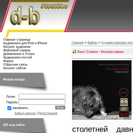
Главная страница
Главная
»
Файлы
»
Художественная лит
Аудиокниги для iPod и iPhone
Каталог аудиокниг
Файловый сервер
Кинг Стивен - Ночная смена
Добавление в iTunes
Аудиокниги почтой
Форум
Обратная связь
Каталог сайтов
Форма входа
Логин:
Пароль:
запомнить
Забыл пароль
|
Регистрация
QR код сайта
столетней дав