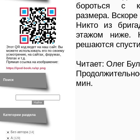
бороться с к
размера. Вскоре 
Никто из брига
этажом ниже. 
решаются спусти
Этот QR код ведет на наш сайт. Вы
можете использовать его по своему
усмотрению, на сайтах, форумах,
блогах и т.д.
Читает: Олег Бу
Прямая ссылка на изображение:
https://ipod-book.ru/qr.png
Продолжительно
Поиск
мин.
Категории раздела
Без автора
[14]
А
[129]