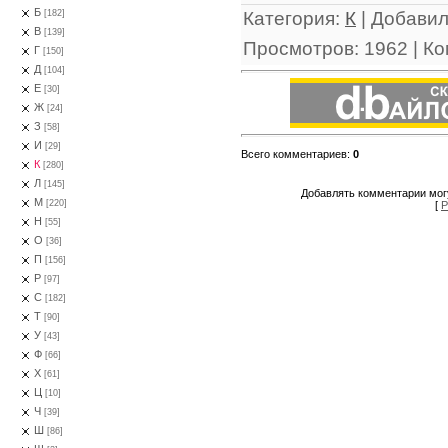
Б
Категория
:
К
|
Добави
[182]
В
[139]
Просмотров
:
1962
|
Ко
Г
[150]
Д
[104]
Е
[30]
Ж
[24]
З
[58]
И
[29]
Всего комментариев
:
0
К
[280]
Л
[145]
Добавлять комментарии могу
М
[220]
[
Р
Н
[55]
О
[36]
П
[156]
Р
[97]
С
[182]
Т
[90]
У
[43]
Ф
[66]
Х
[61]
Ц
[10]
Ч
[39]
Ш
[86]