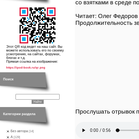
со взятками в среде п
Читает: Олег Федоров
Продолжительность зв
Этот QR код ведет на наш сайт. Вы
можете использовать его по своему
усмотрению, на сайтах, форумах,
блогах и т.д.
Прямая ссылка на изображение:
https://ipod-book.ru/qr.png
Поиск
Прослушать отрывок п
Категории раздела
Без автора
[14]
А
[129]