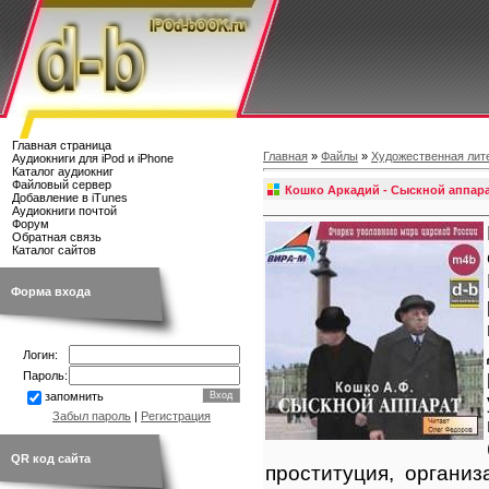
Главная страница
Главная
»
Файлы
»
Художественная лит
Аудиокниги для iPod и iPhone
Каталог аудиокниг
Файловый сервер
Кошко Аркадий - Сыскной аппар
Добавление в iTunes
Аудиокниги почтой
Форум
Обратная связь
Каталог сайтов
Форма входа
Логин:
Пароль:
запомнить
Забыл пароль
|
Регистрация
QR код сайта
проституция, органи