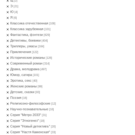
Щ
[2]
Э
[21]
Ю
[4]
Я
[6]
Классика отечественная
[106]
Классика зарубежная
[101]
Фантастика, фэнтези
[629]
Детективы, боевики
[404]
Триллеры, ужасы
[164]
Приключения
[122]
Исторические романы
[126]
Современный роман
[314]
Драма, мелодрама
[497]
Юмор, сатира
[101]
Эротика, секс
[40]
Женские романы
[99]
Детские, сказки
[93]
Поэзия
[16]
Религиозно-философские
[12]
Научно-познавательные
[16]
Серия "Метро 2033"
[31]
Серия "Этногенез"
[18]
Серия "Новый детективъ"
[20]
Серия "Настя Каменская"
[33]