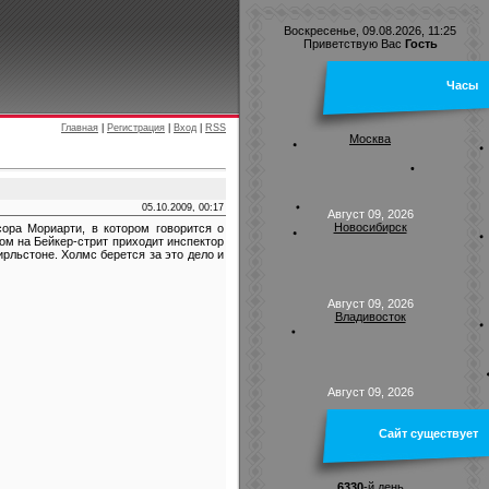
Воскресенье, 09.08.2026, 11:25
Приветствую Вас
Гость
Часы
Главная
|
Регистрация
|
Вход
|
RSS
Москва
05.10.2009, 00:17
Август 09, 2026
Новосибирск
ора Мориарти, в котором говорится о
ом на Бейкер-стрит приходит инспектор
рльстоне. Холмс берется за это дело и
Август 09, 2026
Владивосток
Август 09, 2026
Сайт существует
6330
-й день