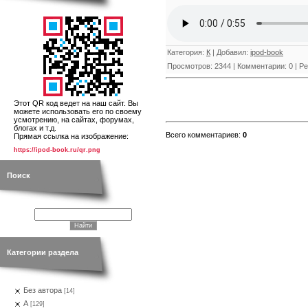
Категория
:
К
|
Добавил
:
ipod-book
Просмотров
:
2344
|
Комментарии
:
0
|
Ре
Этот QR код ведет на наш сайт. Вы
можете использовать его по своему
усмотрению, на сайтах, форумах,
блогах и т.д.
Всего комментариев
:
0
Прямая ссылка на изображение:
https://ipod-book.ru/qr.png
Поиск
Категории раздела
Без автора
[14]
А
[129]