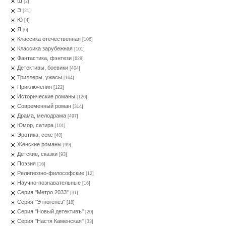
Щ
[2]
Э
[21]
Ю
[4]
Я
[6]
Классика отечественная
[106]
Классика зарубежная
[101]
Фантастика, фэнтези
[629]
Детективы, боевики
[404]
Триллеры, ужасы
[164]
Приключения
[122]
Исторические романы
[126]
Современный роман
[314]
Драма, мелодрама
[497]
Юмор, сатира
[101]
Эротика, секс
[40]
Женские романы
[99]
Детские, сказки
[93]
Поэзия
[16]
Религиозно-философские
[12]
Научно-познавательные
[16]
Серия "Метро 2033"
[31]
Серия "Этногенез"
[18]
Серия "Новый детективъ"
[20]
Серия "Настя Каменская"
[33]