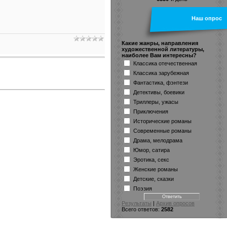
Наш опрос
Какие жанры, направления
художественной литературы,
наиболее Вам интересны?
Классика отечественная
Классика зарубежная
Фантастика, фэнтези
Детективы, боевики
Триллеры, ужасы
Приключения
Исторические романы
Современные романы
Драма, мелодрама
Юмор, сатира
Эротика, секс
Женские романы
Детские, сказки
Поэзия
Результаты
|
Архив опросов
Всего ответов:
2582