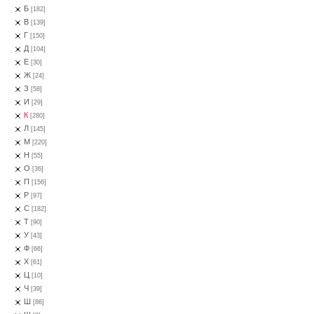
Б
[182]
В
[139]
Г
[150]
Д
[104]
Е
[30]
Ж
[24]
З
[58]
И
[29]
К
[280]
Л
[145]
М
[220]
Н
[55]
О
[36]
П
[156]
Р
[97]
С
[182]
Т
[90]
У
[43]
Ф
[66]
Х
[61]
Ц
[10]
Ч
[39]
Ш
[86]