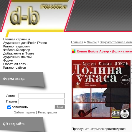
Главная страница
Главная
»
Файлы
»
Художественная лит
Аудиокниги для iPod и iPhone
Каталог аудиокниг
Файловый сервер
Конан Дойль Артур - Долина ужа
Добавление в iTunes
Аудиокниги почтой
Форум
Обратная связь
Каталог сайтов
Форма входа
Логин:
Пароль:
запомнить
Забыл пароль
|
Регистрация
QR код сайта
Прослушать отрывок произведения: