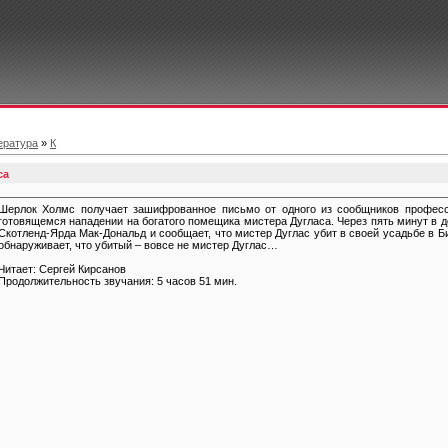
ература
»
К
са
Шерлок Холмс получает зашифрованное письмо от одного из сообщников професс
готовящемся нападении на богатого помещика мистера Дугласа. Через пять минут в д
Скотленд-Ярда Мак-Дональд и сообщает, что мистер Дуглас убит в своей усадьбе в Би
обнаруживает, что убитый – вовсе не мистер Дуглас…
Читает: Сергей Кирсанов
Продолжительность звучания: 5 часов 51 мин.