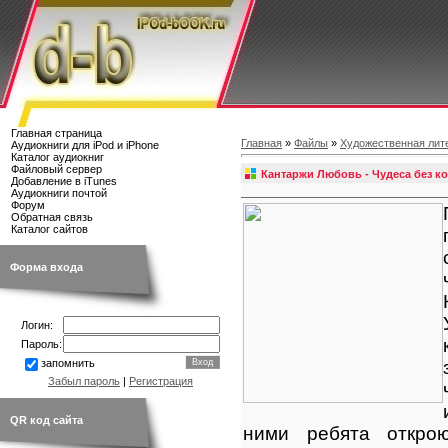
Главная страница
Главная
»
Файлы
»
Художественная лит
Аудиокниги для iPod и iPhone
Каталог аудиокниг
Файловый сервер
Кантаржи Любовь - Чудеса без к
Добавление в iTunes
Аудиокниги почтой
Форум
Обратная связь
Каталог сайтов
Форма входа
Логин:
Пароль:
запомнить
Забыл пароль
|
Регистрация
QR код сайта
ними ребята откро