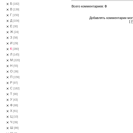
Б
[182]
Всего комментариев
:
0
В
[139]
Г
[150]
Добавлять комментарии могу
Д
[104]
[
Р
Е
[30]
Ж
[24]
З
[58]
И
[29]
К
[280]
Л
[145]
М
[220]
Н
[55]
О
[36]
П
[156]
Р
[97]
С
[182]
Т
[90]
У
[43]
Ф
[66]
Х
[61]
Ц
[10]
Ч
[39]
Ш
[86]