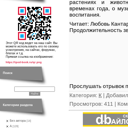
растениях и живот
временах года, о муз
воспитания.
Читает: Любовь Канта
Продолжительность зв
Этот QR код ведет на наш сайт. Вы
можете использовать его по своему
усмотрению, на сайтах, форумах,
блогах и т.д.
Прямая ссылка на изображение:
https://ipod-book.ru/qr.png
Поиск
Прослушать отрывок п
Категория
:
К
|
Добави
Просмотров
:
411
|
Ком
Категории раздела
Без автора
[14]
А
[129]