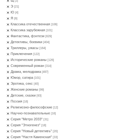
Щ
[2]
Э
[21]
Ю
[4]
Я
[6]
Классика отечественная
[106]
Классика зарубежная
[101]
Фантастика, фэнтези
[629]
Детективы, боевики
[404]
Триллеры, ужасы
[164]
Приключения
[122]
Исторические романы
[126]
Современный роман
[314]
Драма, мелодрама
[497]
Юмор, сатира
[101]
Эротика, секс
[40]
Женские романы
[99]
Детские, сказки
[93]
Поэзия
[16]
Религиозно-философские
[12]
Научно-познавательные
[16]
Серия "Метро 2033"
[31]
Серия "Этногенез"
[18]
Серия "Новый детективъ"
[20]
Серия "Настя Каменская"
[33]