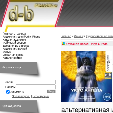
Главная страница
Главная
»
Файлы
»
Художественная лит
Аудиокниги для iPod и iPhone
Каталог аудиокниг
Файловый сервер
Крусанов Павел - Укус ангела
Добавление в iTunes
Аудиокниги почтой
Форум
Обратная связь
Каталог сайтов
Форма входа
Логин:
Пароль:
запомнить
Забыл пароль
|
Регистрация
QR код сайта
альтернативная 