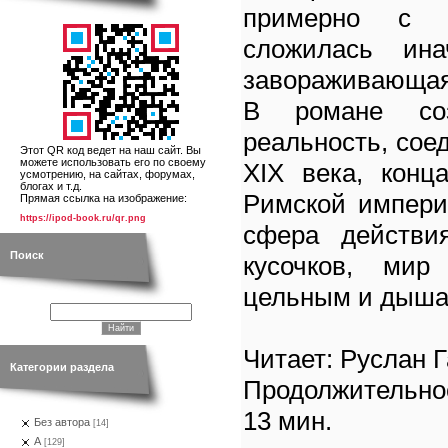
примерно с 
сложилась ина
завораживающая 
В романе соз
реальность, со
Этот QR код ведет на наш сайт. Вы
можете использовать его по своему
XIX века, конц
усмотрению, на сайтах, форумах,
блогах и т.д.
Римской импери
Прямая ссылка на изображение:
https://ipod-book.ru/qr.png
сфера действи
Поиск
кусочков, мир
цельным и дыш
Читает: Руслан 
Категории раздела
Продолжительно
13 мин.
Без автора
[14]
А
[129]