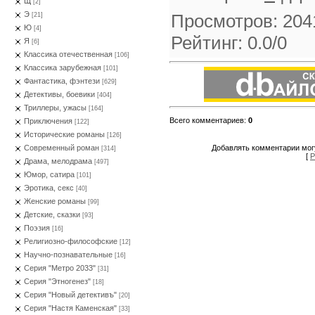
Щ
[2]
Э
Просмотров
:
204
[21]
Ю
[4]
Рейтинг
:
0.0
/
0
Я
[6]
Классика отечественная
[106]
Классика зарубежная
[101]
Фантастика, фэнтези
[629]
Детективы, боевики
[404]
Триллеры, ужасы
[164]
Всего комментариев
:
0
Приключения
[122]
Исторические романы
[126]
Добавлять комментарии могу
Современный роман
[314]
[
Р
Драма, мелодрама
[497]
Юмор, сатира
[101]
Эротика, секс
[40]
Женские романы
[99]
Детские, сказки
[93]
Поэзия
[16]
Религиозно-философские
[12]
Научно-познавательные
[16]
Серия "Метро 2033"
[31]
Серия "Этногенез"
[18]
Серия "Новый детективъ"
[20]
Серия "Настя Каменская"
[33]