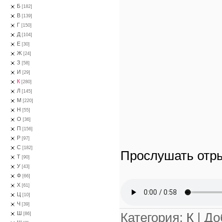
Б
[182]
В
[139]
Г
[150]
Д
[104]
Е
[30]
Ж
[24]
З
[58]
И
[29]
К
[280]
Л
[145]
М
[220]
Н
[55]
О
[36]
П
[156]
Р
[97]
С
[182]
Прослушать отры
Т
[90]
У
[43]
Ф
[66]
Х
[61]
Ц
[10]
Ч
[39]
Категория
:
К
|
До
Ш
[86]