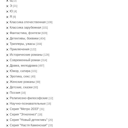
Щ
[2]
Э
[21]
Ю
[4]
Я
[6]
Классика отечественная
[106]
Классика зарубежная
[101]
Фантастика, фэнтези
[629]
Детективы, боевики
[404]
Триллеры, ужасы
[164]
Приключения
[122]
Исторические романы
[126]
Современный роман
[314]
Драма, мелодрама
[497]
Юмор, сатира
[101]
Эротика, секс
[40]
Женские романы
[99]
Детские, сказки
[93]
Поэзия
[16]
Религиозно-философские
[12]
Научно-познавательные
[16]
Серия "Метро 2033"
[31]
Серия "Этногенез"
[18]
Серия "Новый детективъ"
[20]
Серия "Настя Каменская"
[33]