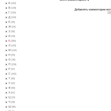
Б
[182]
В
[139]
Добавлять комментарии могу
[
Р
Г
[150]
Д
[104]
Е
[30]
Ж
[24]
З
[58]
И
[29]
К
[280]
Л
[145]
М
[220]
Н
[55]
О
[36]
П
[156]
Р
[97]
С
[182]
Т
[90]
У
[43]
Ф
[66]
Х
[61]
Ц
[10]
Ч
[39]
Ш
[86]