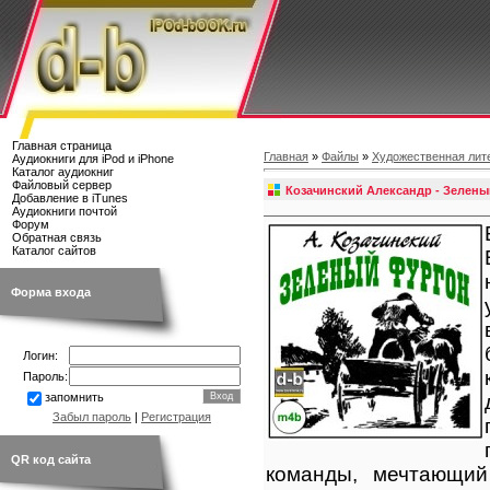
Главная страница
Главная
»
Файлы
»
Художественная лит
Аудиокниги для iPod и iPhone
Каталог аудиокниг
Файловый сервер
Козачинский Александр - Зелены
Добавление в iTunes
Аудиокниги почтой
Форум
Обратная связь
Каталог сайтов
Форма входа
Логин:
Пароль:
запомнить
Забыл пароль
|
Регистрация
QR код сайта
команды, мечтающий