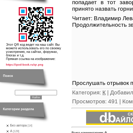
попадает в тот зав
принято назвать горни
Читает: Владимир Ле
Продолжительность зв
Этот QR код ведет на наш сайт. Вы
можете использовать его по своему
усмотрению, на сайтах, форумах,
блогах и т.д.
Прямая ссылка на изображение:
https://ipod-book.ru/qr.png
Поиск
Прослушать отрывок п
Категория
:
К
|
Добави
Просмотров
:
491
|
Ком
Категории раздела
Без автора
[14]
А
[129]
Всего комментариев
:
0