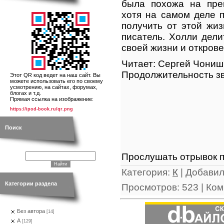
была похожа на прек
хотя на самом деле п
получить от этой жиз
писатель. Холли дел
своей жизни и откров
Читает: Сергей Чони
Продолжительность зв
Этот QR код ведет на наш сайт. Вы
можете использовать его по своему
усмотрению, на сайтах, форумах,
блогах и т.д.
Прямая ссылка на изображение:
https://ipod-book.ru/qr.png
Поиск
Прослушать отрывок п
Категория
:
К
|
Добави
Категории раздела
Просмотров
:
523
|
Ком
Без автора
[14]
А
[129]