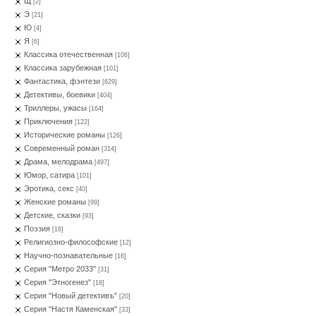
Щ
[2]
Э
[21]
Ю
[4]
Я
[6]
Классика отечественная
[106]
Классика зарубежная
[101]
Фантастика, фэнтези
[629]
Детективы, боевики
[404]
Триллеры, ужасы
[164]
Приключения
[122]
Исторические романы
[126]
Современный роман
[314]
Драма, мелодрама
[497]
Юмор, сатира
[101]
Эротика, секс
[40]
Женские романы
[99]
Детские, сказки
[93]
Поэзия
[16]
Религиозно-философские
[12]
Научно-познавательные
[16]
Серия "Метро 2033"
[31]
Серия "Этногенез"
[18]
Серия "Новый детективъ"
[20]
Серия "Настя Каменская"
[33]