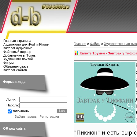
Главная страница
Главная
»
Файлы
»
Художественная лит
Аудиокниги для iPod и iPhone
Каталог аудиокниг
Файловый сервер
Капоте Трумен - Завтрак у Тифф
Добавление в iTunes
Аудиокниги почтой
Форум
Обратная связь
Каталог сайтов
Форма входа
Логин:
Пароль:
запомнить
Забыл пароль
|
Регистрация
QR код сайта
"Пикиюн" и есть сыр