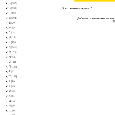
Б
[182]
В
Всего комментариев
:
0
[139]
Г
[150]
Д
Добавлять комментарии могу
[104]
[
Р
Е
[30]
Ж
[24]
З
[58]
И
[29]
К
[280]
Л
[145]
М
[220]
Н
[55]
О
[36]
П
[156]
Р
[97]
С
[182]
Т
[90]
У
[43]
Ф
[66]
Х
[61]
Ц
[10]
Ч
[39]
Ш
[86]