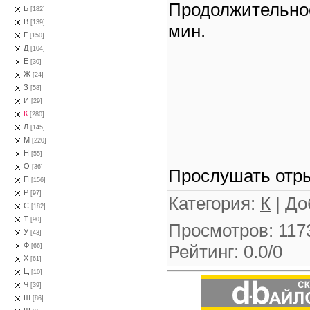
Продолжительнос
Б
[182]
В
[139]
мин.
Г
[150]
Д
[104]
Е
[30]
Ж
[24]
З
[58]
И
[29]
К
[280]
Л
[145]
М
[220]
Н
[55]
О
[36]
Прослушать отры
П
[156]
Р
[97]
Категория
:
К
|
До
С
[182]
Т
[90]
Просмотров
:
117
У
[43]
Ф
Рейтинг
:
0.0
/
0
[66]
Х
[61]
Ц
[10]
Ч
[39]
Ш
[86]