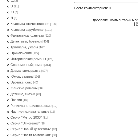
Щ
[2]
Э
[21]
Всего комментариев
:
0
Ю
[4]
Я
[6]
Добавлять комментарии могу
[
Р
Классика отечественная
[106]
Классика зарубежная
[101]
Фантастика, фэнтези
[629]
Детективы, боевики
[404]
Триллеры, ужасы
[164]
Приключения
[122]
Исторические романы
[126]
Современный роман
[314]
Драма, мелодрама
[497]
Юмор, сатира
[101]
Эротика, секс
[40]
Женские романы
[99]
Детские, сказки
[93]
Поэзия
[16]
Религиозно-философские
[12]
Научно-познавательные
[16]
Серия "Метро 2033"
[31]
Серия "Этногенез"
[18]
Серия "Новый детективъ"
[20]
Серия "Настя Каменская"
[33]