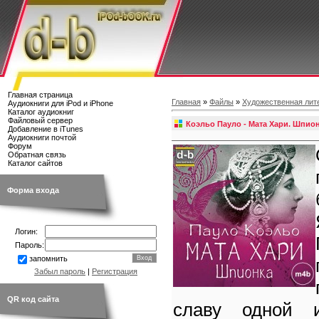
Главная страница
Главная
»
Файлы
»
Художественная лит
Аудиокниги для iPod и iPhone
Каталог аудиокниг
Файловый сервер
Коэльо Пауло - Мата Хари. Шпио
Добавление в iTunes
Аудиокниги почтой
Форум
Обратная связь
Каталог сайтов
Форма входа
Логин:
Пароль:
запомнить
Забыл пароль
|
Регистрация
QR код сайта
славу одной 