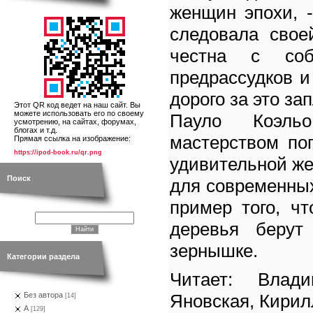
женщин эпохи, 
следовала свое
честна с со
предрассудков 
дорого за это за
Этот QR код ведет на наш сайт. Вы
можете использовать его по своему
Пауло Коэль
усмотрению, на сайтах, форумах,
блогах и т.д.
мастерством по
Прямая ссылка на изображение:
https://ipod-book.ru/qr.png
удивительной ж
Поиск
для современны
пример того, ч
деревья берут
зернышке.
Категории раздела
Читает: Влад
Без автора
Яновская, Кирил
[14]
А
[129]