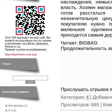
наслаждения, немыс
власть. Хозяин магаз
готов расстатьс
незначительную цен
покупателю нужно п
маленькое одолже
приходится самым доро
Этот QR код ведет на наш сайт. Вы
можете использовать его по своему
Читает: BIGBAG
усмотрению, на сайтах, форумах,
блогах и т.д.
Продолжительность зв
Прямая ссылка на изображение:
https://ipod-book.ru/qr.png
Поиск
Прослушать отрывок п
Категории раздела
Категория
:
К
|
Добави
Просмотров
:
665
|
Ком
Без автора
[14]
А
[129]