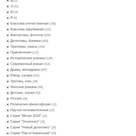
Щ
[2]
Э
[21]
Ю
[4]
Я
[6]
Классика отечественная
[106]
Классика зарубежная
[101]
Фантастика, фэнтези
[629]
Детективы, боевики
[404]
Триллеры, ужасы
[164]
Приключения
[122]
Исторические романы
[126]
Современный роман
[314]
Драма, мелодрама
[497]
Юмор, сатира
[101]
Эротика, секс
[40]
Женские романы
[99]
Детские, сказки
[93]
Поэзия
[16]
Религиозно-философские
[12]
Научно-познавательные
[16]
Серия "Метро 2033"
[31]
Серия "Этногенез"
[18]
Серия "Новый детективъ"
[20]
Серия "Настя Каменская"
[33]