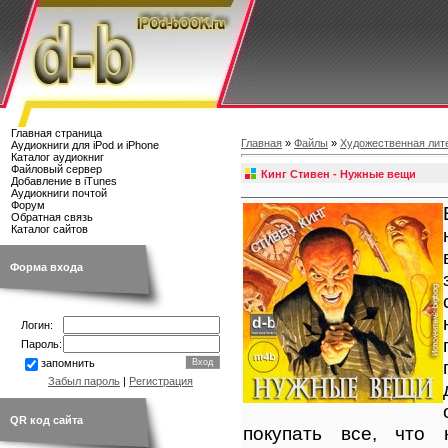
Главная страница
Главная
»
Файлы
»
Художественная лит
Аудиокниги для iPod и iPhone
Каталог аудиокниг
Файловый сервер
Кинг Стивен - Нужные вещи
Добавление в iTunes
Аудиокниги почтой
Форум
Обратная связь
Каталог сайтов
Форма входа
Логин:
Пароль:
запомнить
Забыл пароль
|
Регистрация
QR код сайта
покупать все, что 