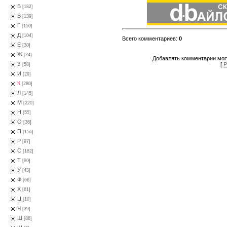
Б
[182]
В
[139]
Г
[150]
Д
[104]
Всего комментариев
:
0
Е
[30]
Ж
[24]
Добавлять комментарии могу
З
[
Р
[58]
И
[29]
К
[280]
Л
[145]
М
[220]
Н
[55]
О
[36]
П
[156]
Р
[97]
С
[182]
Т
[90]
У
[43]
Ф
[66]
Х
[61]
Ц
[10]
Ч
[39]
Ш
[86]