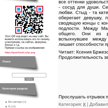
все оттенки удовольс
- сосуд для души. С
любви. Стыд - та кат
оберегает девушку, 
сводящую концы с кон
подлости. Между Ма
общего. Они из р
Этот QR код ведет на наш сайт. Вы
вспыхнувшее между
можете использовать его по своему
усмотрению, на сайтах, форумах,
лишает способности 
блогах и т.д.
Прямая ссылка на изображение:
Читает: Ксения Бржез
https://ipod-book.ru/qr.png
Продолжительность зв
Поиск
Категории раздела
Прослушать отрывок п
Без автора
[14]
Категория
:
К
|
Добави
А
[129]