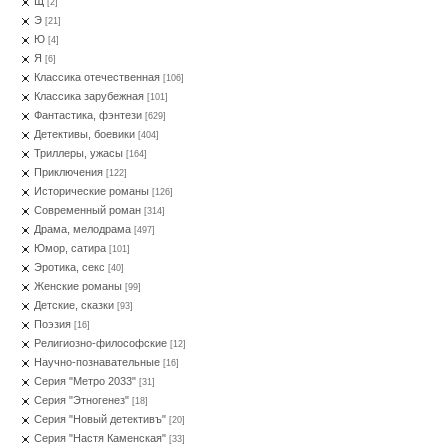
Щ
[2]
Э
[21]
Ю
[4]
Я
[6]
Классика отечественная
[106]
Классика зарубежная
[101]
Фантастика, фэнтези
[629]
Детективы, боевики
[404]
Триллеры, ужасы
[164]
Приключения
[122]
Исторические романы
[126]
Современный роман
[314]
Драма, мелодрама
[497]
Юмор, сатира
[101]
Эротика, секс
[40]
Женские романы
[99]
Детские, сказки
[93]
Поэзия
[16]
Религиозно-философские
[12]
Научно-познавательные
[16]
Серия "Метро 2033"
[31]
Серия "Этногенез"
[18]
Серия "Новый детективъ"
[20]
Серия "Настя Каменская"
[33]