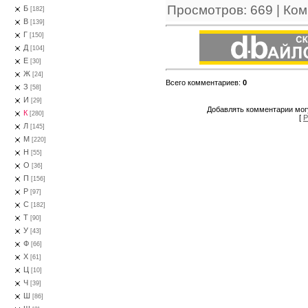
Просмотров
:
669
|
Ком
Б
[182]
В
[139]
Г
[150]
Д
[104]
Е
[30]
Ж
[24]
Всего комментариев
:
0
З
[58]
И
[29]
Добавлять комментарии могу
К
[280]
[
Р
Л
[145]
М
[220]
Н
[55]
О
[36]
П
[156]
Р
[97]
С
[182]
Т
[90]
У
[43]
Ф
[66]
Х
[61]
Ц
[10]
Ч
[39]
Ш
[86]