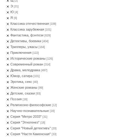
Щ
[2]
Э
[21]
Ю
[4]
Я
[6]
Классика отечественная
[106]
Классика зарубежная
[101]
Фантастика, фэнтези
[629]
Детективы, боевики
[404]
Триллеры, ужасы
[164]
Приключения
[122]
Исторические романы
[126]
Современный роман
[314]
Драма, мелодрама
[497]
Юмор, сатира
[101]
Эротика, секс
[40]
Женские романы
[99]
Детские, сказки
[93]
Поэзия
[16]
Религиозно-философские
[12]
Научно-познавательные
[16]
Серия "Метро 2033"
[31]
Серия "Этногенез"
[18]
Серия "Новый детективъ"
[20]
Серия "Настя Каменская"
[33]