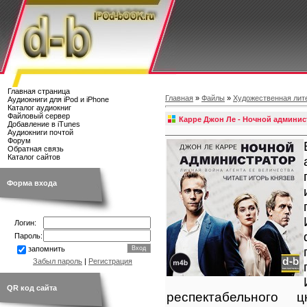
Главная страница
Главная
»
Файлы
»
Художественная лит
Аудиокниги для iPod и iPhone
Каталог аудиокниг
Файловый сервер
Карре Джон Ле - Ночной админис
Добавление в iTunes
Аудиокниги почтой
Форум
Обратная связь
Каталог сайтов
Форма входа
Логин:
Пароль:
запомнить
Забыл пароль
|
Регистрация
QR код сайта
респектабельного ц