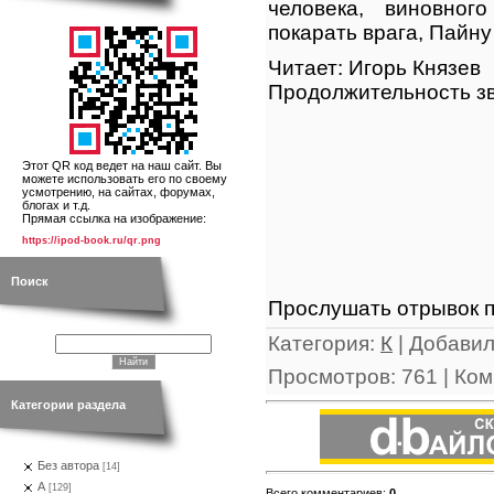
человека, виновно
покарать врага, Пайну
Читает: Игорь Князев
Продолжительность зв
Этот QR код ведет на наш сайт. Вы
можете использовать его по своему
усмотрению, на сайтах, форумах,
блогах и т.д.
Прямая ссылка на изображение:
https://ipod-book.ru/qr.png
Поиск
Прослушать отрывок п
Категория
:
К
|
Добави
Просмотров
:
761
|
Ком
Категории раздела
Без автора
[14]
А
[129]
Всего комментариев
:
0