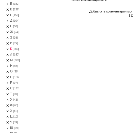
Б
[182]
В
[139]
Добавлять комментарии могу
[
Р
Г
[150]
Д
[104]
Е
[30]
Ж
[24]
З
[58]
И
[29]
К
[280]
Л
[145]
М
[220]
Н
[55]
О
[36]
П
[156]
Р
[97]
С
[182]
Т
[90]
У
[43]
Ф
[66]
Х
[61]
Ц
[10]
Ч
[39]
Ш
[86]