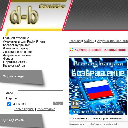
Главная страница
Главная
»
Файлы
»
Художественная лит
Аудиокниги для iPod и iPhone
Каталог аудиокниг
Файловый сервер
Калугин Алексей - Возвращение
Добавление в iTunes
Аудиокниги почтой
Форум
Обратная связь
Каталог сайтов
Форма входа
Логин:
Пароль:
запомнить
Забыл пароль
|
Регистрация
Прослушать отрывок произведения:
QR код сайта
Категория
:
К
|
Добавил
:
ipod-book