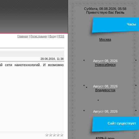
Суббота, 08.08.2026, 05:58
Приветствую Вас
Гость
Часы
Главная
|
Регистрация
|
Вход
|
RSS
Москва
29.06.2016, 11:36
Август 08, 2026
Новосибирск
й сети нанотехнологий. И возможно
Август 08, 2026
Владивосток
Август 08, 2026
Сайт существует
6329
-й день