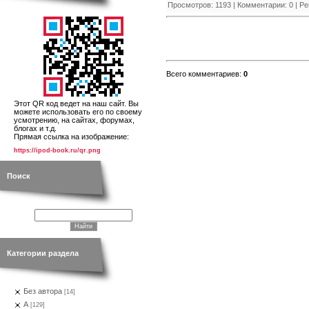
Просмотров
:
1193
|
Комментарии
:
0
|
Ре
Всего комментариев
:
0
Этот QR код ведет на наш сайт. Вы
можете использовать его по своему
усмотрению, на сайтах, форумах,
блогах и т.д.
Прямая ссылка на изображение:
https://ipod-book.ru/qr.png
Поиск
Категории раздела
Без автора
[14]
А
[129]