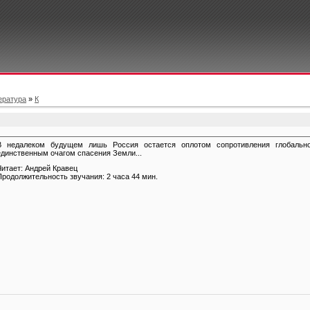
ература
»
К
В недалеком будущем лишь Россия остается оплотом сопротивления глобально
единственным очагом спасения Земли...
Читает: Андрей Кравец
Продолжительность звучания: 2 часа 44 мин.