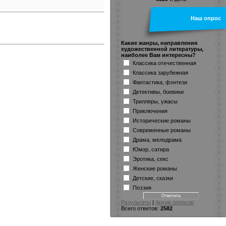
Наш опрос
Какие жанры, направления
художественной литературы,
наиболее Вам интересны?
Классика отечественная
Классика зарубежная
Фантастика, фэнтези
Детективы, боевики
Триллеры, ужасы
Приключения
Исторические романы
Современные романы
Драма, мелодрама
Юмор, сатира
Эротика, секс
Женские романы
Детские, сказки
Поэзия
Результаты
|
Архив опросов
Всего ответов:
2582