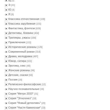
Щ
[2]
Э
[21]
Ю
[4]
Я
[6]
Классика отечественная
[106]
Классика зарубежная
[101]
Фантастика, фэнтези
[629]
Детективы, боевики
[404]
Триллеры, ужасы
[164]
Приключения
[122]
Исторические романы
[126]
Современный роман
[314]
Драма, мелодрама
[497]
Юмор, сатира
[101]
Эротика, секс
[40]
Женские романы
[99]
Детские, сказки
[93]
Поэзия
[16]
Религиозно-философские
[12]
Научно-познавательные
[16]
Серия "Метро 2033"
[31]
Серия "Этногенез"
[18]
Серия "Новый детективъ"
[20]
Серия "Настя Каменская"
[33]