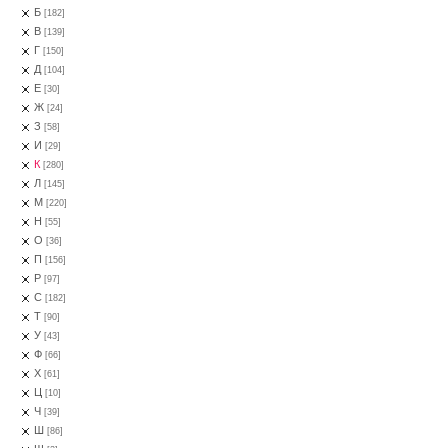
Б
[182]
В
[139]
Г
[150]
Д
[104]
Е
[30]
Ж
[24]
З
[58]
И
[29]
К
[280]
Л
[145]
М
[220]
Н
[55]
О
[36]
П
[156]
Р
[97]
С
[182]
Т
[90]
У
[43]
Ф
[66]
Х
[61]
Ц
[10]
Ч
[39]
Ш
[86]