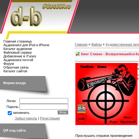
Главная страница
Главная
»
Файлы
»
Художественная лит
Аудиокниги для iPod и iPhone
Каталог аудиокниг
Файловый сервер
Кинг Стивен - Возвратившийся К
Добавление в iTunes
Аудиокниги почтой
Форум
Обратная связь
Каталог сайтов
Форма входа
Логин:
Пароль:
запомнить
Забыл пароль
|
Регистрация
QR код сайта
Прослушать отрывок произведения: