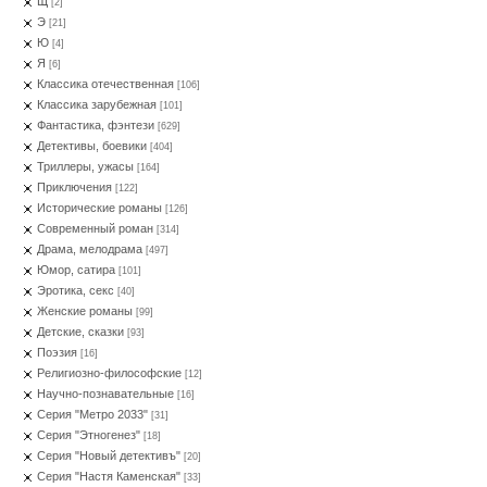
Щ
[2]
Э
[21]
Ю
[4]
Я
[6]
Классика отечественная
[106]
Классика зарубежная
[101]
Фантастика, фэнтези
[629]
Детективы, боевики
[404]
Триллеры, ужасы
[164]
Приключения
[122]
Исторические романы
[126]
Современный роман
[314]
Драма, мелодрама
[497]
Юмор, сатира
[101]
Эротика, секс
[40]
Женские романы
[99]
Детские, сказки
[93]
Поэзия
[16]
Религиозно-философские
[12]
Научно-познавательные
[16]
Серия "Метро 2033"
[31]
Серия "Этногенез"
[18]
Серия "Новый детективъ"
[20]
Серия "Настя Каменская"
[33]