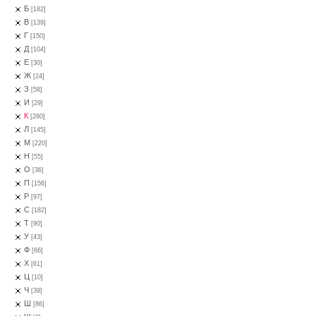
Б
[182]
В
[139]
Г
[150]
Д
[104]
Е
[30]
Ж
[24]
З
[58]
И
[29]
К
[280]
Л
[145]
М
[220]
Н
[55]
О
[36]
П
[156]
Р
[97]
С
[182]
Т
[90]
У
[43]
Ф
[66]
Х
[61]
Ц
[10]
Ч
[39]
Ш
[86]