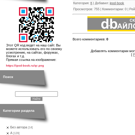
Категория
:
К
|
Добавил
:
ipod-book
Просмотров
:
755
|
Комментарии
:
0
|
Рей
Всего комментариев
:
0
Этот QR код ведет на наш сайт. Вы
можете использовать его по своему
Добавлять комментарии могу
усмотрению, на сайтах, форумах,
[
Р
блогах и т.д.
Прямая ссылка на изображение:
https://ipod-book.ru/qr.png
Поиск
Категории раздела
Без автора
[14]
А
[129]