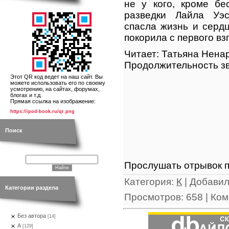
не у кого, кроме бе
разведки Лайла Уэ
спасла жизнь и сердц
покорила с первого взг
Читает: Татьяна Нена
Продолжительность зв
Этот QR код ведет на наш сайт. Вы
можете использовать его по своему
усмотрению, на сайтах, форумах,
блогах и т.д.
Прямая ссылка на изображение:
https://ipod-book.ru/qr.png
Поиск
Прослушать отрывок п
Категория
:
К
|
Добави
Категории раздела
Просмотров
:
658
|
Ком
Без автора
[14]
А
[129]