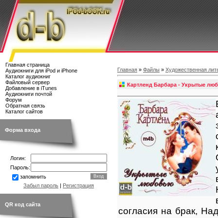
Главная страница
Главная
»
Файлы
»
Художественная лит
Аудиокниги для iPod и iPhone
Каталог аудиокниг
Файловый сервер
Картленд Барбара - Укрытые лю
Добавление в iTunes
Аудиокниги почтой
Форум
Обратная связь
Каталог сайтов
Форма входа
Логин:
Пароль:
запомнить
Забыл пароль
|
Регистрация
QR код сайта
согласия на брак, На