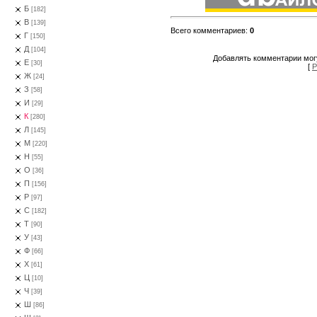
Б
[182]
В
[139]
Всего комментариев
:
0
Г
[150]
Д
[104]
Добавлять комментарии могу
Е
[30]
[
Р
Ж
[24]
З
[58]
И
[29]
К
[280]
Л
[145]
М
[220]
Н
[55]
О
[36]
П
[156]
Р
[97]
С
[182]
Т
[90]
У
[43]
Ф
[66]
Х
[61]
Ц
[10]
Ч
[39]
Ш
[86]