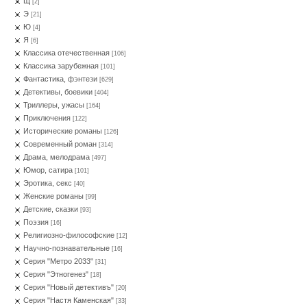
Щ
[2]
Э
[21]
Ю
[4]
Я
[6]
Классика отечественная
[106]
Классика зарубежная
[101]
Фантастика, фэнтези
[629]
Детективы, боевики
[404]
Триллеры, ужасы
[164]
Приключения
[122]
Исторические романы
[126]
Современный роман
[314]
Драма, мелодрама
[497]
Юмор, сатира
[101]
Эротика, секс
[40]
Женские романы
[99]
Детские, сказки
[93]
Поэзия
[16]
Религиозно-философские
[12]
Научно-познавательные
[16]
Серия "Метро 2033"
[31]
Серия "Этногенез"
[18]
Серия "Новый детективъ"
[20]
Серия "Настя Каменская"
[33]