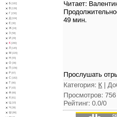
Читает: Валенти
Б
[182]
В
[139]
Продолжительно
Г
[150]
49 мин.
Д
[104]
Е
[30]
Ж
[24]
З
[58]
И
[29]
К
[280]
Л
[145]
М
[220]
Н
[55]
О
[36]
П
[156]
Прослушать отры
Р
[97]
С
[182]
Категория
:
К
|
До
Т
[90]
У
[43]
Ф
Просмотров
:
756
[66]
Х
[61]
Рейтинг
:
0.0
/
0
Ц
[10]
Ч
[39]
Ш
[86]