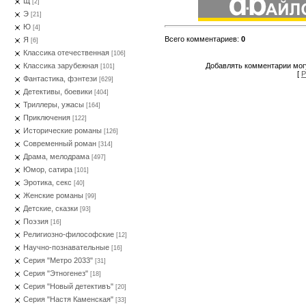
Щ
[2]
Э
[21]
Ю
[4]
Всего комментариев
:
0
Я
[6]
Классика отечественная
[106]
Добавлять комментарии могу
Классика зарубежная
[101]
[
Р
Фантастика, фэнтези
[629]
Детективы, боевики
[404]
Триллеры, ужасы
[164]
Приключения
[122]
Исторические романы
[126]
Современный роман
[314]
Драма, мелодрама
[497]
Юмор, сатира
[101]
Эротика, секс
[40]
Женские романы
[99]
Детские, сказки
[93]
Поэзия
[16]
Религиозно-философские
[12]
Научно-познавательные
[16]
Серия "Метро 2033"
[31]
Серия "Этногенез"
[18]
Серия "Новый детективъ"
[20]
Серия "Настя Каменская"
[33]