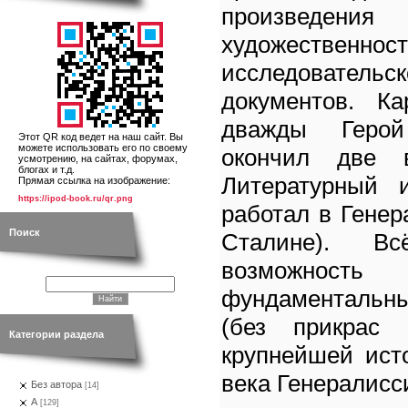
произведения
художес
исследовательс
документов. Ка
дважды Герой
Этот QR код ведет на наш сайт. Вы
можете использовать его по своему
окончил две 
усмотрению, на сайтах, форумах,
блогах и т.д.
Литературный и
Прямая ссылка на изображение:
https://ipod-book.ru/qr.png
работал в Гене
Поиск
Сталине). 
возможн
фундаментальн
(без прикрас 
Категории раздела
крупнейшей ист
века Генералисс
Без автора
[14]
А
[129]