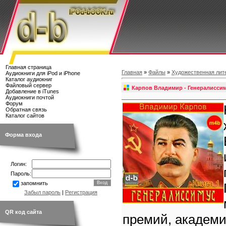
Главная страница
Главная
»
Файлы
»
Художественная лит
Аудиокниги для iPod и iPhone
Каталог аудиокниг
Файловый сервер
Карпов Владимир - Генералиссим
Добавление в iTunes
Аудиокниги почтой
Форум
Обратная связь
Каталог сайтов
Форма входа
Логин:
Пароль:
запомнить
Забыл пароль
|
Регистрация
QR код сайта
премий, академик