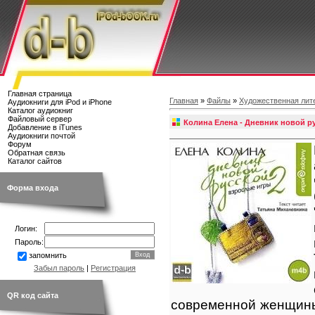
Главная страница
Главная
»
Файлы
»
Художественная лит
Аудиокниги для iPod и iPhone
Каталог аудиокниг
Файловый сервер
Колина Елена - Дневник новой р
Добавление в iTunes
Аудиокниги почтой
Форум
Обратная связь
Каталог сайтов
Форма входа
Логин:
Пароль:
запомнить
Забыл пароль
|
Регистрация
QR код сайта
современной женщины,