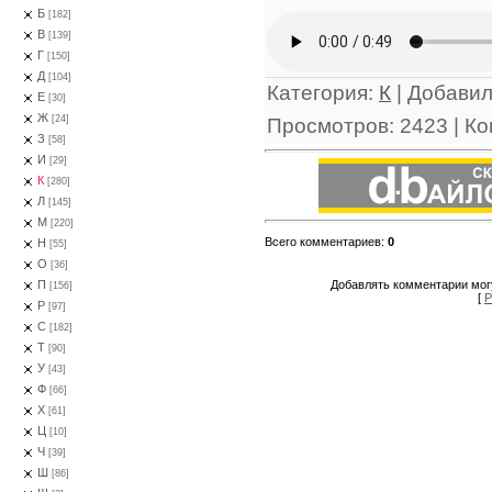
Б
[182]
В
[139]
Г
[150]
Д
[104]
Категория
:
К
|
Добави
Е
[30]
Ж
[24]
Просмотров
:
2423
|
Ко
З
[58]
И
[29]
К
[280]
Л
[145]
М
[220]
Всего комментариев
:
0
Н
[55]
О
[36]
Добавлять комментарии могу
П
[156]
[
Р
Р
[97]
С
[182]
Т
[90]
У
[43]
Ф
[66]
Х
[61]
Ц
[10]
Ч
[39]
Ш
[86]