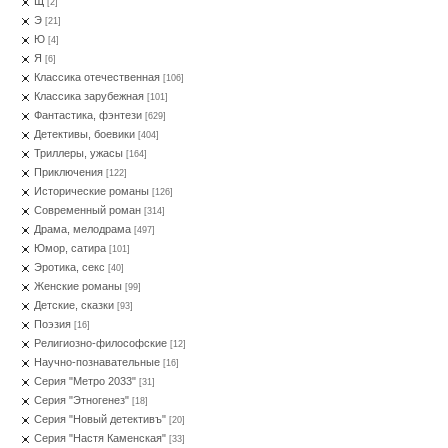
Щ
[2]
Э
[21]
Ю
[4]
Я
[6]
Классика отечественная
[106]
Классика зарубежная
[101]
Фантастика, фэнтези
[629]
Детективы, боевики
[404]
Триллеры, ужасы
[164]
Приключения
[122]
Исторические романы
[126]
Современный роман
[314]
Драма, мелодрама
[497]
Юмор, сатира
[101]
Эротика, секс
[40]
Женские романы
[99]
Детские, сказки
[93]
Поэзия
[16]
Религиозно-философские
[12]
Научно-познавательные
[16]
Серия "Метро 2033"
[31]
Серия "Этногенез"
[18]
Серия "Новый детективъ"
[20]
Серия "Настя Каменская"
[33]