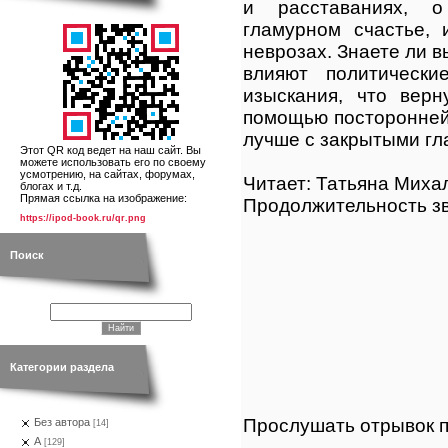
и расставаниях, о
гламурном счастье, 
неврозах. Знаете ли в
влияют политически
изыскания, что вер
помощью посторонней
лучше с закрытыми гл
Этот QR код ведет на наш сайт. Вы
можете использовать его по своему
усмотрению, на сайтах, форумах,
Читает: Татьяна Миха
блогах и т.д.
Прямая ссылка на изображение:
Продолжительность зв
https://ipod-book.ru/qr.png
Поиск
Категории раздела
Прослушать отрывок п
Без автора
[14]
А
[129]