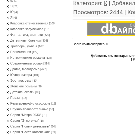
Щ
[2]
Категория
:
К
|
Добави
Э
[21]
Просмотров
:
2444
|
Ко
Ю
[4]
Я
[6]
Классика отечественная
[106]
Классика зарубежная
[101]
Фантастика, фэнтези
[629]
Детективы, боевики
[404]
Всего комментариев
:
0
Триллеры, ужасы
[164]
Приключения
[122]
Добавлять комментарии могу
Исторические романы
[126]
[
Р
Современный роман
[314]
Драма, мелодрама
[497]
Юмор, сатира
[101]
Эротика, секс
[40]
Женские романы
[99]
Детские, сказки
[93]
Поэзия
[16]
Религиозно-философские
[12]
Научно-познавательные
[16]
Серия "Метро 2033"
[31]
Серия "Этногенез"
[18]
Серия "Новый детективъ"
[20]
Серия "Настя Каменская"
[33]