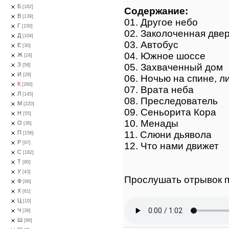
Б
[182]
Содержание:
В
[139]
01. Другое небо
Г
[150]
02. Заколоченная две
Д
[104]
03. Автобус
Е
[30]
04. Южное шоссе
Ж
[24]
З
05. Захваченный дом
[58]
И
[29]
06. Ночью на спине, л
К
[280]
07. Врата неба
Л
[145]
08. Преследователь
М
[220]
09. Сеньорита Кора
Н
[55]
10. Менады
О
[36]
11. Слюни дьявола
П
[156]
Р
[97]
12. Что нами движет
С
[182]
Т
[90]
У
[43]
Прослушать отрывок п
Ф
[66]
Х
[61]
Ц
[10]
Ч
[39]
Ш
[86]