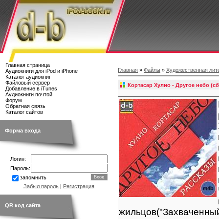
Главная страница
Главная
»
Файлы
»
Художественная лит
Аудиокниги для iPod и iPhone
Каталог аудиокниг
Файловый сервер
Кортасар Хулио - Другое небо (с
Добавление в iTunes
Аудиокниги почтой
Форум
Обратная связь
Каталог сайтов
Форма входа
Логин:
Пароль:
запомнить
Забыл пароль
|
Регистрация
QR код сайта
жильцов("Захваченны