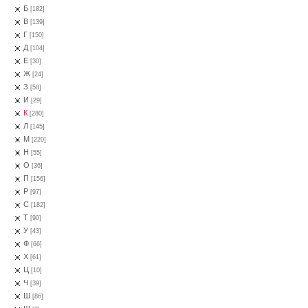
Б
[182]
В
[139]
Г
[150]
Д
[104]
Е
[30]
Ж
[24]
З
[58]
И
[29]
К
[280]
Л
[145]
М
[220]
Н
[55]
О
[36]
П
[156]
Р
[97]
С
[182]
Т
[90]
У
[43]
Ф
[66]
Х
[61]
Ц
[10]
Ч
[39]
Ш
[86]