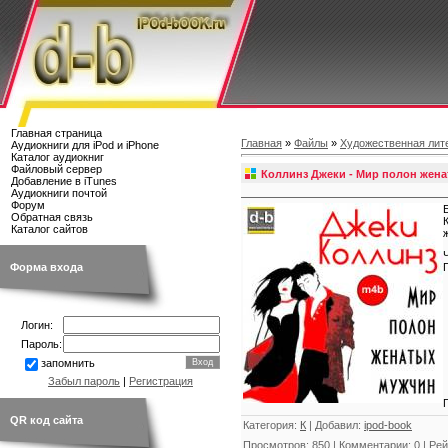
Главная страница
Главная
»
Файлы
»
Художественная лит
Аудиокниги для iPod и iPhone
Каталог аудиокниг
Файловый сервер
Коллинз Джеки - Мир полон жен
Добавление в iTunes
Аудиокниги почтой
Форум
Обратная связь
Каталог сайтов
Форма входа
Логин:
Пароль:
запомнить
Забыл пароль
|
Регистрация
QR код сайта
Категория
:
К
|
Добавил
:
ipod-book
Просмотров
:
850
|
Комментарии
:
0
|
Рей