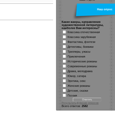
Наш опрос
Какие жанры, направления
художественной литературы,
наиболее Вам интересны?
Классика отечественная
Классика зарубежная
Фантастика, фэнтези
Детективы, боевики
Триллеры, ужасы
Приключения
Исторические романы
Современные романы
Драма, мелодрама
Юмор, сатира
Эротика, секс
Женские романы
Детские, сказки
Поэзия
Результаты
|
Архив опросов
Всего ответов:
2582