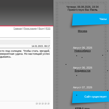
Четверг, 06.08.2026, 19:34
Приветствую Вас
Гость
Часы
Главная
|
Регистрация
|
Вход
|
RSS
Москва
14.01.2015, 09:17
Август 06, 2026
Новосибирск
сто под солнцем. Чтобы стать звездой,
 невероятная удача. Но настоящий успех
ядываясь.
Август 06, 2026
Владивосток
Август 07, 2026
Сайт существует
6328
-й день