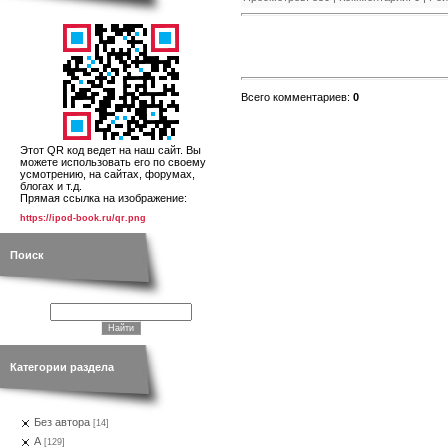
Всего комментариев
:
0
Этот QR код ведет на наш сайт. Вы
можете использовать его по своему
усмотрению, на сайтах, форумах,
блогах и т.д.
Прямая ссылка на изображение:
https://ipod-book.ru/qr.png
Поиск
Категории раздела
Без автора
[14]
А
[129]