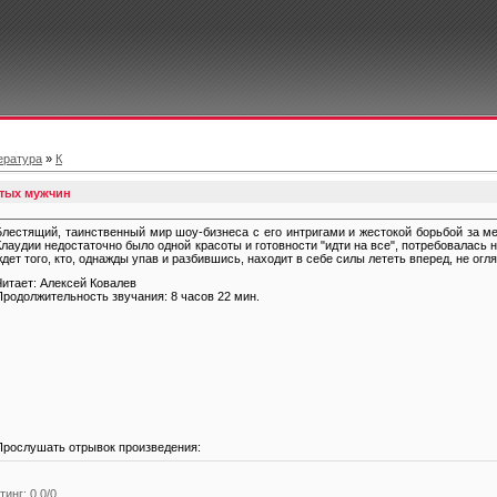
ература
»
К
атых мужчин
Блестящий, таинственный мир шоу-бизнеса с его интригами и жестокой борьбой за ме
Клаудии недостаточно было одной красоты и готовности "идти на все", потребовалась
ждет того, кто, однажды упав и разбившись, находит в себе силы лететь вперед, не огл
Читает: Алексей Ковалев
Продолжительность звучания: 8 часов 22 мин.
Прослушать отрывок произведения:
тинг
:
0.0
/
0