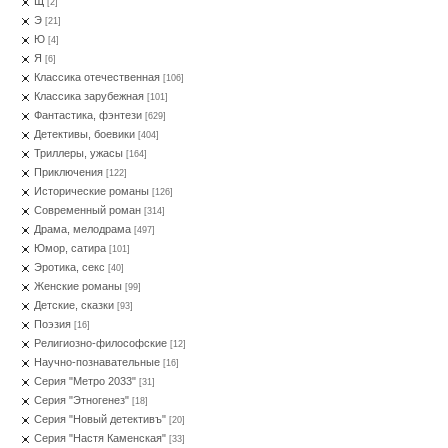
Щ
[2]
Э
[21]
Ю
[4]
Я
[6]
Классика отечественная
[106]
Классика зарубежная
[101]
Фантастика, фэнтези
[629]
Детективы, боевики
[404]
Триллеры, ужасы
[164]
Приключения
[122]
Исторические романы
[126]
Современный роман
[314]
Драма, мелодрама
[497]
Юмор, сатира
[101]
Эротика, секс
[40]
Женские романы
[99]
Детские, сказки
[93]
Поэзия
[16]
Религиозно-философские
[12]
Научно-познавательные
[16]
Серия "Метро 2033"
[31]
Серия "Этногенез"
[18]
Серия "Новый детективъ"
[20]
Серия "Настя Каменская"
[33]