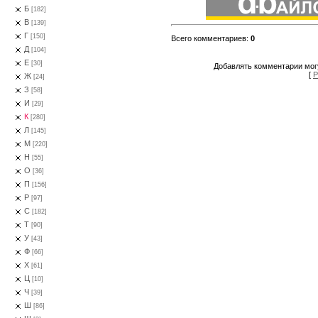
Б
[182]
В
[139]
Г
[150]
Всего комментариев
:
0
Д
[104]
Е
[30]
Добавлять комментарии могу
[
Р
Ж
[24]
З
[58]
И
[29]
К
[280]
Л
[145]
М
[220]
Н
[55]
О
[36]
П
[156]
Р
[97]
С
[182]
Т
[90]
У
[43]
Ф
[66]
Х
[61]
Ц
[10]
Ч
[39]
Ш
[86]