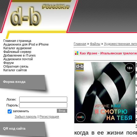
Главная страница
Главная
»
Файлы
»
Художественная лит
Аудиокниги для iPod и iPhone
Каталог аудиокниг
Файловый сервер
Као Ирэне - Итальянская трилогия
Добавление в iTunes
Аудиокниги почтой
Форум
Обратная связь
Каталог сайтов
Форма входа
Логин:
Пароль:
запомнить
Забыл пароль
|
Регистрация
QR код сайта
когда в ее жизни по