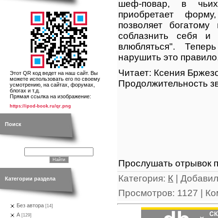
шеф-повар, в чьи
приобретает форму
позволяет богатому
соблазнить себя и 
влюбляться". Тепе
нарушить это правило,
Читает: Ксения Бржез
Этот QR код ведет на наш сайт. Вы
можете использовать его по своему
Продолжительность зв
усмотрению, на сайтах, форумах,
блогах и т.д.
Прямая ссылка на изображение:
https://ipod-book.ru/qr.png
Поиск
Прослушать отрывок п
Категория
:
К
|
Добави
Категории раздела
Просмотров
:
1127
|
Ко
Без автора
[14]
А
[129]