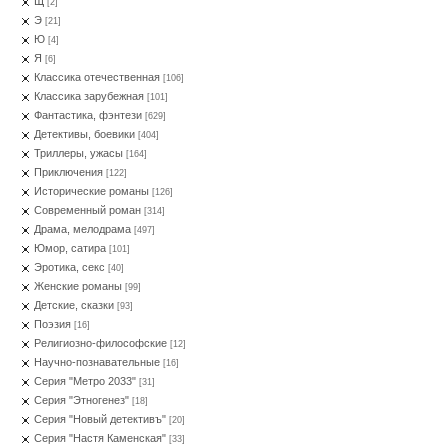
Щ
[2]
Э
[21]
Ю
[4]
Я
[6]
Классика отечественная
[106]
Классика зарубежная
[101]
Фантастика, фэнтези
[629]
Детективы, боевики
[404]
Триллеры, ужасы
[164]
Приключения
[122]
Исторические романы
[126]
Современный роман
[314]
Драма, мелодрама
[497]
Юмор, сатира
[101]
Эротика, секс
[40]
Женские романы
[99]
Детские, сказки
[93]
Поэзия
[16]
Религиозно-философские
[12]
Научно-познавательные
[16]
Серия "Метро 2033"
[31]
Серия "Этногенез"
[18]
Серия "Новый детективъ"
[20]
Серия "Настя Каменская"
[33]