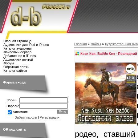
Главная страница
Главная
»
Файлы
»
Художественная лит
Аудиокниги для iPod и iPhone
Каталог аудиокниг
Файловый сервер
Кизи Кен, Баббс Кен - Последний 
Добавление в iTunes
Аудиокниги почтой
Форум
Обратная связь
Каталог сайтов
Форма входа
Логин:
Пароль:
запомнить
Забыл пароль
|
Регистрация
QR код сайта
родео, ставший