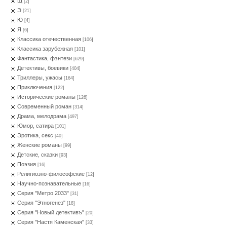
Щ
[2]
Э
[21]
Ю
[4]
Я
[6]
Классика отечественная
[106]
Классика зарубежная
[101]
Фантастика, фэнтези
[629]
Детективы, боевики
[404]
Триллеры, ужасы
[164]
Приключения
[122]
Исторические романы
[126]
Современный роман
[314]
Драма, мелодрама
[497]
Юмор, сатира
[101]
Эротика, секс
[40]
Женские романы
[99]
Детские, сказки
[93]
Поэзия
[16]
Религиозно-философские
[12]
Научно-познавательные
[16]
Серия "Метро 2033"
[31]
Серия "Этногенез"
[18]
Серия "Новый детективъ"
[20]
Серия "Настя Каменская"
[33]