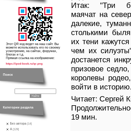
Итак: "Три б
маячат на север
далекие, туман
столькими быля
их тени кажутс
Этот QR код ведет на наш сайт. Вы
можете использовать его по своему
чем их силуэты
усмотрению, на сайтах, форумах,
блогах и т.д.
достанется инк
Прямая ссылка на изображение:
https://ipod-book.ru/qr.png
призовое седло
Поиск
королевы родео
войти в историю
Читает: Сергей 
Продолжительно
Категории раздела
19 мин.
Без автора
[14]
А
[129]