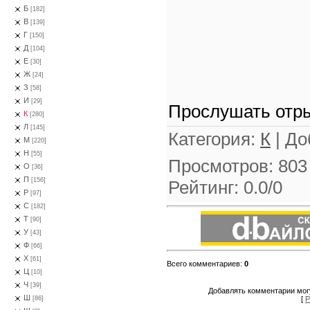
Б
[182]
В
[139]
Г
[150]
Д
[104]
Е
[30]
Ж
[24]
З
[58]
И
[29]
Прослушать отры
К
[280]
Л
[145]
Категория
:
К
|
До
М
[220]
Н
[55]
Просмотров
:
803
О
[36]
П
[156]
Рейтинг
:
0.0
/
0
Р
[97]
С
[182]
Т
[90]
У
[43]
Ф
[66]
Х
[61]
Всего комментариев
:
0
Ц
[10]
Ч
[39]
Добавлять комментарии могу
Ш
[
Р
[86]