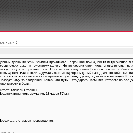
ература
»
К
Давным-давно по этим землям прокатилась страшная война, почти истребившая люд
космических ракет к тележному колесу. Но не усвоив урок, люди снова готовы грыз
чистую реку или торговый тракт. Поверив союзнику, полки Вольных вышли на бой с к
князь Орбель Валашский задумал извести под корень целый народ, для спокойствия вл
остался жив, но в одночасье потерял все: дом, жену, детей, родичей и товарищей. И п
и воздать ему за злодеяния. Теперь его путь - это дорога наемника, готового на все
дорога крови и боли...
Читает: Алексей Старкин
Продолжительность звучания: 13 часов 57 мин.
Прослушать отрывок произведения:
тинг
:
0.0
/
0