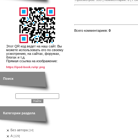
Всего комментариев
:
0
Этот QR код ведет на наш сайт. Вы
можете использовать его по своему
усмотрению, на сайтах, форумах,
блогах и т.д.
Прямая ссылка на изображение:
https://ipod-book.ru/qr.png
Поиск
Категории раздела
Без автора
[14]
А
[129]