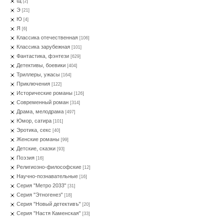
Щ
[2]
Э
[21]
Ю
[4]
Я
[6]
Классика отечественная
[106]
Классика зарубежная
[101]
Фантастика, фэнтези
[629]
Детективы, боевики
[404]
Триллеры, ужасы
[164]
Приключения
[122]
Исторические романы
[126]
Современный роман
[314]
Драма, мелодрама
[497]
Юмор, сатира
[101]
Эротика, секс
[40]
Женские романы
[99]
Детские, сказки
[93]
Поэзия
[16]
Религиозно-философские
[12]
Научно-познавательные
[16]
Серия "Метро 2033"
[31]
Серия "Этногенез"
[18]
Серия "Новый детективъ"
[20]
Серия "Настя Каменская"
[33]