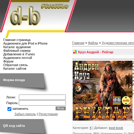
Главная страница
Главная
»
Файлы
»
Художественная лит
Аудиокниги для iPod и iPhone
Каталог аудиокниг
Файловый сервер
Круз Андрей - Рейтар
Добавление в iTunes
Аудиокниги почтой
Форум
Обратная связь
Каталог сайтов
Форма входа
Логин:
Пароль:
запомнить
Забыл пароль
|
Регистрация
QR код сайта
Категория
:
К
|
Добавил
:
ipod-book
Просмотров
:
959
|
Комментарии
:
0
|
Рей