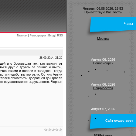
Четверг, 06.08.2026, 19:53
Приветствую Вас
Гость
Часы
Главная
|
Регистрация
|
Вход
|
RSS
Москва
28.09.2014, 21:20
Август 06, 2026
Новосибирск
ей и отбросившая тех, кто выжил, от
ться друг с другом за пашню и выгон,
очевниками и попали в западню - когда
асти и удобства торговли. Сотник Арвин
оклялся отомстить: добраться до Орбеля
 для осуществления задуманного. Черная
Август 06, 2026
Владивосток
Август 07, 2026
Сайт существует
6328
-й день