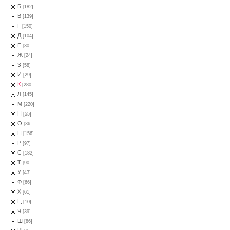
Б
[182]
В
[139]
Г
[150]
Д
[104]
Е
[30]
Ж
[24]
З
[58]
И
[29]
К
[280]
Л
[145]
М
[220]
Н
[55]
О
[36]
П
[156]
Р
[97]
С
[182]
Т
[90]
У
[43]
Ф
[66]
Х
[61]
Ц
[10]
Ч
[39]
Ш
[86]