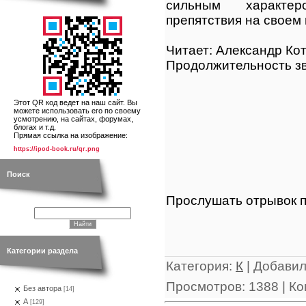
сильным характе
препятствия на своем 
Читает: Александр Ко
Продолжительность зв
Этот QR код ведет на наш сайт. Вы
можете использовать его по своему
усмотрению, на сайтах, форумах,
блогах и т.д.
Прямая ссылка на изображение:
https://ipod-book.ru/qr.png
Поиск
Прослушать отрывок п
Категории раздела
Категория
:
К
|
Добави
Просмотров
:
1388
|
Ко
Без автора
[14]
А
[129]