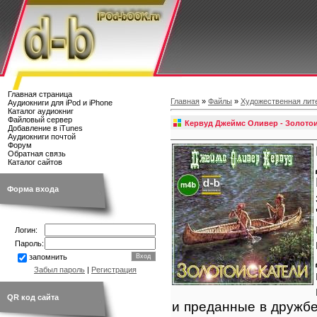
Главная страница
Главная
»
Файлы
»
Художественная лит
Аудиокниги для iPod и iPhone
Каталог аудиокниг
Файловый сервер
Кервуд Джеймс Оливер - Золото
Добавление в iTunes
Аудиокниги почтой
Форум
Обратная связь
Каталог сайтов
Форма входа
Логин:
Пароль:
запомнить
Забыл пароль
|
Регистрация
QR код сайта
и преданные в дружб