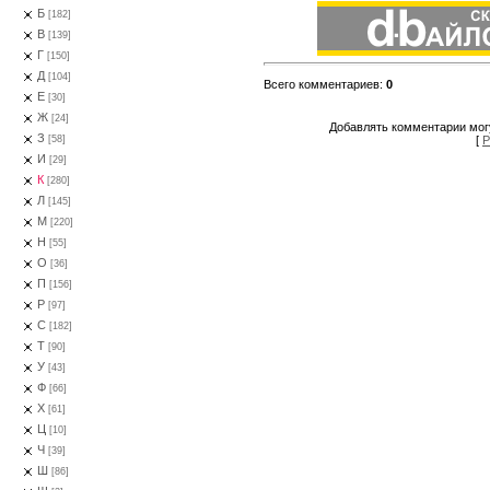
Б
[182]
В
[139]
Г
[150]
Д
[104]
Всего комментариев
:
0
Е
[30]
Ж
[24]
Добавлять комментарии могу
З
[
Р
[58]
И
[29]
К
[280]
Л
[145]
М
[220]
Н
[55]
О
[36]
П
[156]
Р
[97]
С
[182]
Т
[90]
У
[43]
Ф
[66]
Х
[61]
Ц
[10]
Ч
[39]
Ш
[86]