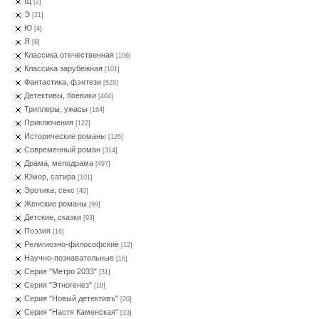
Щ
[2]
Э
[21]
Ю
[4]
Я
[6]
Классика отечественная
[106]
Классика зарубежная
[101]
Фантастика, фэнтези
[629]
Детективы, боевики
[404]
Триллеры, ужасы
[164]
Приключения
[122]
Исторические романы
[126]
Современный роман
[314]
Драма, мелодрама
[497]
Юмор, сатира
[101]
Эротика, секс
[40]
Женские романы
[99]
Детские, сказки
[93]
Поэзия
[16]
Религиозно-философские
[12]
Научно-познавательные
[16]
Серия "Метро 2033"
[31]
Серия "Этногенез"
[18]
Серия "Новый детективъ"
[20]
Серия "Настя Каменская"
[33]