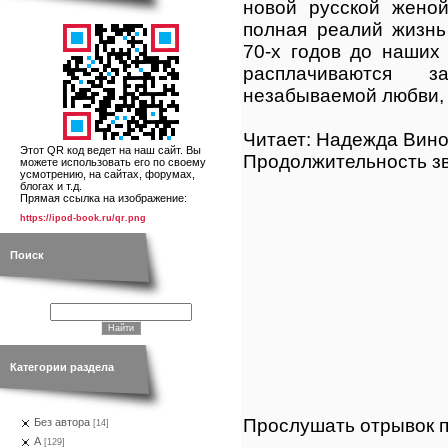
новой русской женой
полная реалий жизнь
70-х годов до наших 
расплачиваются 
незабываемой любви, 
Читает: Надежда Вин
Этот QR код ведет на наш сайт. Вы
Продолжительность зв
можете использовать его по своему
усмотрению, на сайтах, форумах,
блогах и т.д.
Прямая ссылка на изображение:
https://ipod-book.ru/qr.png
Поиск
Категории раздела
Прослушать отрывок п
Без автора
[14]
А
[129]