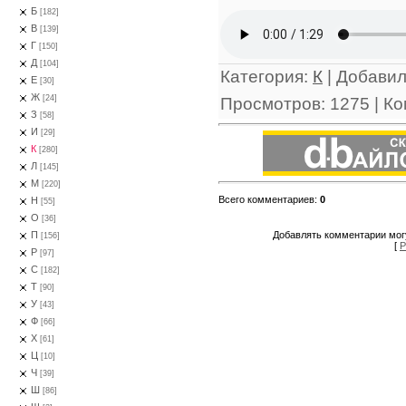
Б
[182]
В
[139]
Г
[150]
Д
[104]
Категория
:
К
|
Добави
Е
[30]
Ж
[24]
Просмотров
:
1275
|
Ко
З
[58]
И
[29]
К
[280]
Л
[145]
М
[220]
Всего комментариев
:
0
Н
[55]
О
[36]
Добавлять комментарии могу
П
[156]
[
Р
Р
[97]
С
[182]
Т
[90]
У
[43]
Ф
[66]
Х
[61]
Ц
[10]
Ч
[39]
Ш
[86]