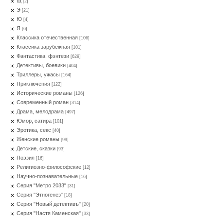
Щ
[2]
Э
[21]
Ю
[4]
Я
[6]
Классика отечественная
[106]
Классика зарубежная
[101]
Фантастика, фэнтези
[629]
Детективы, боевики
[404]
Триллеры, ужасы
[164]
Приключения
[122]
Исторические романы
[126]
Современный роман
[314]
Драма, мелодрама
[497]
Юмор, сатира
[101]
Эротика, секс
[40]
Женские романы
[99]
Детские, сказки
[93]
Поэзия
[16]
Религиозно-философские
[12]
Научно-познавательные
[16]
Серия "Метро 2033"
[31]
Серия "Этногенез"
[18]
Серия "Новый детективъ"
[20]
Серия "Настя Каменская"
[33]