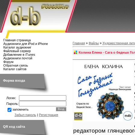
Главная страница
Главная
»
Файлы
»
Художественная лит
Аудиокниги для iPod и iPhone
Каталог аудиокниг
Файловый сервер
Колина Елена - Сага о бедных Г
Добавление в iTunes
Аудиокниги почтой
Форум
Обратная связь
Каталог сайтов
Форма входа
Логин:
Пароль:
запомнить
Забыл пароль
|
Регистрация
QR код сайта
редактором глянцевог