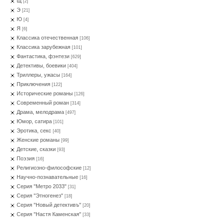
Щ
[2]
Э
[21]
Ю
[4]
Я
[6]
Классика отечественная
[106]
Классика зарубежная
[101]
Фантастика, фэнтези
[629]
Детективы, боевики
[404]
Триллеры, ужасы
[164]
Приключения
[122]
Исторические романы
[126]
Современный роман
[314]
Драма, мелодрама
[497]
Юмор, сатира
[101]
Эротика, секс
[40]
Женские романы
[99]
Детские, сказки
[93]
Поэзия
[16]
Религиозно-философские
[12]
Научно-познавательные
[16]
Серия "Метро 2033"
[31]
Серия "Этногенез"
[18]
Серия "Новый детективъ"
[20]
Серия "Настя Каменская"
[33]