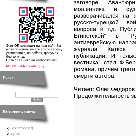
заговоре. Авантю
мошенника и судь
разворачивался на 
русско-турецкой во
вопроса и т.д. Публ
Египетской" в "Ру
антиеврейскую напра
Этот QR код ведет на наш сайт. Вы
журнала Катков 
можете использовать его по своему
усмотрению, на сайтах, форумах,
публикации. И тольк
блогах и т.д.
Прямая ссылка на изображение:
вестника" стал Ф.Бе
https://ipod-book.ru/qr.png
романа, причем трети
смерти автора.
Поиск
Читает: Олег Федоров
Продолжительность зв
Категории раздела
Без автора
[14]
А
[129]