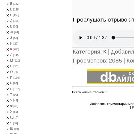
Б
[182]
В
[139]
Г
[150]
Прослушать отрывок п
Д
[104]
Е
[30]
Ж
[24]
З
[58]
И
[29]
К
[280]
Категория
:
К
|
Добави
Л
[145]
Просмотров
:
2085
|
Ко
М
[220]
Н
[55]
О
[36]
П
[156]
Р
[97]
С
[182]
Всего комментариев
:
0
Т
[90]
У
[43]
Добавлять комментарии могу
Ф
[66]
[
Р
Х
[61]
Ц
[10]
Ч
[39]
Ш
[86]