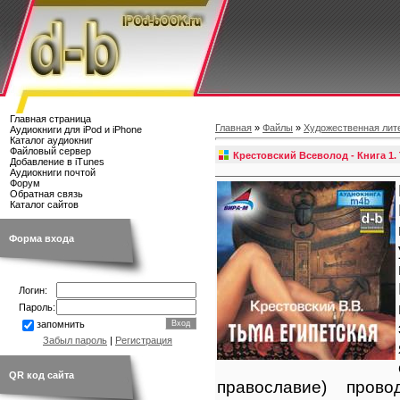
Главная страница
Главная
»
Файлы
»
Художественная лит
Аудиокниги для iPod и iPhone
Каталог аудиокниг
Файловый сервер
Крестовский Всеволод - Книга 1.
Добавление в iTunes
Аудиокниги почтой
Форум
Обратная связь
Каталог сайтов
Форма входа
Логин:
Пароль:
запомнить
Забыл пароль
|
Регистрация
QR код сайта
православие) пров