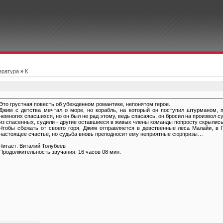
ература
»
К
Это грустная повесть об убежденном романтике, непонятом герое.
Джим с детства мечтал о море, но корабль, на который он поступил штурманом, 
немногих спасшихся, но он был не рад этому, ведь спасаясь, он бросил на произвол с
из спасенных, судили - другие оставшиеся в живых члены команды попросту скрылись
Чтобы сбежать от своего горя, Джим отправляется в девственные леса Малайи, в 
настоящее счастье, но судьба вновь преподносит ему неприятные сюрпризы…
Читает: Виталий Толубеев
Продолжительность звучания: 16 часов 08 мин.