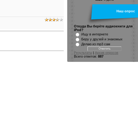
Наш опрос
Откуда Вы берёте аудиокниги для
iPod?
Ищу в интернете
Беру у друзей и знакомых
Делаю из mp3 сам
Результаты
|
Архив опросов
Всего ответов:
887