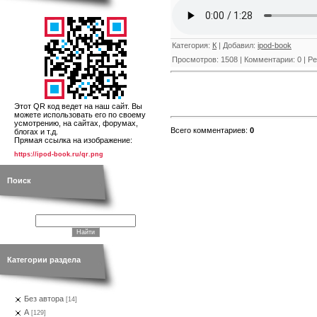
Категория
:
К
|
Добавил
:
ipod-book
Просмотров
:
1508
|
Комментарии
:
0
|
Ре
Этот QR код ведет на наш сайт. Вы
можете использовать его по своему
усмотрению, на сайтах, форумах,
Всего комментариев
:
0
блогах и т.д.
Прямая ссылка на изображение:
https://ipod-book.ru/qr.png
Поиск
Категории раздела
Без автора
[14]
А
[129]