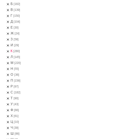
Б
[182]
В
[139]
Г
[150]
Д
[104]
Е
[30]
Ж
[24]
З
[58]
И
[29]
К
[280]
Л
[145]
М
[220]
Н
[55]
О
[36]
П
[156]
Р
[97]
С
[182]
Т
[90]
У
[43]
Ф
[66]
Х
[61]
Ц
[10]
Ч
[39]
Ш
[86]