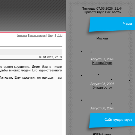
Пятница, 07.08.2026, 21:44
Приветствую Вас
Гость
Часы
Главная
|
Регистрация
|
Вход
|
RSS
Москва
06.04.2012, 22:53
Август 07, 2026
Новосибирск
потерпел крушение. Джим был в числе
удьбы многих людей. Его, единственного
.
Патюзан. Ему кажется, он находит там
Август 08, 2026
Владивосток
Август 08, 2026
Сайт существует
6329
-й день