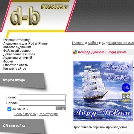
Главная страница
Главная
»
Файлы
»
Художественная лит
Аудиокниги для iPod и iPhone
Каталог аудиокниг
Файловый сервер
Конрад Джозеф - Лорд Джим
Добавление в iTunes
Аудиокниги почтой
Форум
Обратная связь
Каталог сайтов
Форма входа
Логин:
Пароль:
запомнить
Забыл пароль
|
Регистрация
QR код сайта
Прослушать отрывок произведения: