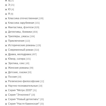
Щ
[2]
Э
[21]
Ю
[4]
Я
[6]
Классика отечественная
[106]
Классика зарубежная
[101]
Фантастика, фэнтези
[629]
Детективы, боевики
[404]
Триллеры, ужасы
[164]
Приключения
[122]
Исторические романы
[126]
Современный роман
[314]
Драма, мелодрама
[497]
Юмор, сатира
[101]
Эротика, секс
[40]
Женские романы
[99]
Детские, сказки
[93]
Поэзия
[16]
Религиозно-философские
[12]
Научно-познавательные
[16]
Серия "Метро 2033"
[31]
Серия "Этногенез"
[18]
Серия "Новый детективъ"
[20]
Серия "Настя Каменская"
[33]