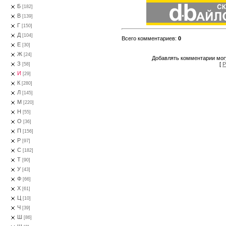
Б
[182]
В
[139]
Г
[150]
Д
[104]
Всего комментариев
:
0
Е
[30]
Ж
[24]
Добавлять комментарии могу
З
[
Р
[58]
И
[29]
К
[280]
Л
[145]
М
[220]
Н
[55]
О
[36]
П
[156]
Р
[97]
С
[182]
Т
[90]
У
[43]
Ф
[66]
Х
[61]
Ц
[10]
Ч
[39]
Ш
[86]