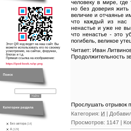
человеку в мире, где
но без доверия жить
величие и отчаянье им
что каждый из нас 
ненастье и уже не вы
что ненастье - это 
погибель, великое уте
Этот QR код ведет на наш сайт. Вы
можете использовать его по своему
Читает: Иван Литвино
усмотрению, на сайтах, форумах,
блогах и т.д.
Продолжительность зв
Прямая ссылка на изображение:
https://ipod-book.ru/qr.png
Поиск
Прослушать отрывок п
Категории раздела
Категория
:
И
|
Добави
Просмотров
:
1147
|
Ко
Без автора
[14]
А
[129]