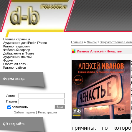
Главная страница
Главная
»
Файлы
»
Художественная лит
Аудиокниги для iPod и iPhone
Каталог аудиокниг
Файловый сервер
Иванов Алексей - Ненастье
Добавление в iTunes
Аудиокниги почтой
Форум
Обратная связь
Каталог сайтов
Форма входа
Логин:
Пароль:
запомнить
Забыл пароль
|
Регистрация
QR код сайта
причины, по котор