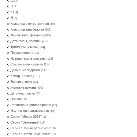
Щ
[2]
Э
[21]
Ю
[4]
Я
[6]
Классика отечественная
[106]
Классика зарубежная
[101]
Фантастика, фэнтези
[629]
Детективы, боевики
[404]
Триллеры, ужасы
[164]
Приключения
[122]
Исторические романы
[126]
Современный роман
[314]
Драма, мелодрама
[497]
Юмор, сатира
[101]
Эротика, секс
[40]
Женские романы
[99]
Детские, сказки
[93]
Поэзия
[16]
Религиозно-философские
[12]
Научно-познавательные
[16]
Серия "Метро 2033"
[31]
Серия "Этногенез"
[18]
Серия "Новый детективъ"
[20]
Серия "Настя Каменская"
[33]